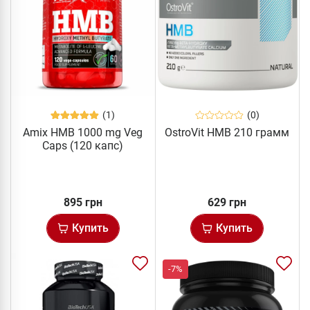
(1)
(0)
Amix HMB 1000 mg Veg
OstroVit HMB 210 грамм
Caps (120 капс)
895 грн
629 грн
Купить
Купить
-7%