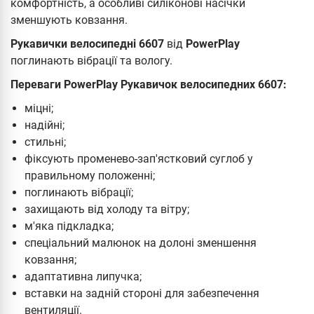
комфортність, а особливі силіконові насічки
зменшують ковзання.
Рукавички велосипедні 6607
від
PowerPlay
поглинають вібрації та вологу.
Переваги PowerPlay Рукавичок велосипедних 6607:
міцні;
надійні;
стильні;
фіксують променево-зап'ястковий суглоб у
правильному положенні;
поглинають вібрації;
захищають від холоду та вітру;
м'яка підкладка;
спеціальний малюнок на долоні зменшення
ковзання;
адаптативна липучка;
вставки на задній стороні для забезпечення
вентиляції.