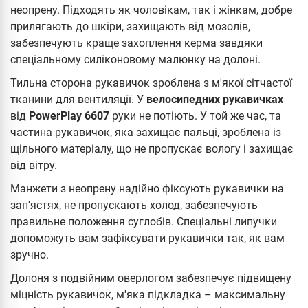
неопрену. Підходять як чоловікам, так і жінкам, добре
прилягають до шкіри, захищають від мозолів,
забезпечують краще захоплення керма завдяки
спеціальному силіконовому малюнку на долоні.
Тильна сторона рукавичок зроблена з м'якої сітчастої
тканини для вентиляції. У
велосипедних рукавичках
від
PowerPlay 6607
руки не потіють. У той же час, та
частина рукавичок, яка захищає пальці, зроблена із
щільного матеріалу, що не пропускає вологу і захищає
від вітру.
Манжети з неопрену надійно фіксують рукавички на
зап'ястях, не пропускають холод, забезпечують
правильне положення суглобів. Спеціальні липучки
допоможуть вам зафіксувати рукавички так, як вам
зручно.
Долоня з подвійним оверлогом забезпечує підвищену
міцність рукавичок, м'яка підкладка – максимальну