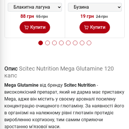
88 грн
19 грн
95 грн
24 грн
Купити
Купити
Опис
Scitec Nutrition Mega Glutamine 120
капс
Mega Glutamine
від бренду
Scitec Nutrition
-
високоякісний препарат, який не дарма має приставку
Mega, адже він містить у своєму арсеналі посилену
концентрацію очищеного глютаміну. За наявності його
в організмі на належному рівні глютамін протидіє
виробленню кортизону, тим самим сприяючи
зростанню м'язової маси.