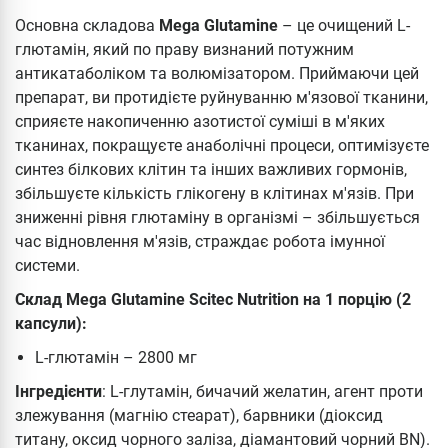
Основна складова
Mega Glutamine
– це очищений L-
глютамін, який по праву визнаний потужним
антикатаболіком та волюмізатором. Приймаючи цей
препарат, ви протидієте руйнуванню м'язової тканини,
сприяєте накопиченню азотистої суміші в м'яких
тканинах, покращуєте анаболічні процеси, оптимізуєте
синтез білкових клітин та інших важливих гормонів,
збільшуєте кількість глікогену в клітинах м'язів. При
зниженні рівня глютаміну в організмі – збільшується
час відновлення м'язів, страждає робота імунної
системи.
Склад Mega Glutamine Scitec Nutrition на 1 порцію (2
капсули):
L-глютамін – 2800 мг
Інгредієнти
: L-глутамін, бичачий желатин, агент проти
злежування (магнію стеарат), барвники (діоксид
титану, оксид чорного заліза, діамантовий чорний BN).