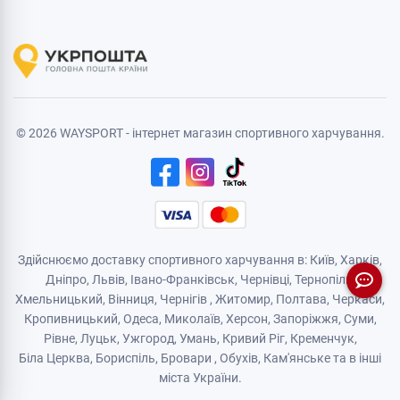
© 2026 WAYSPORT - інтернет магазин спортивного харчування.
Здійснюємо доставку спортивного харчування в: Київ, Харків,
Дніпро
, Львів, Івано-Франківськ,
Чернівці
,
Тернопіль
,
Хмельницький
, Вінниця,
Чернігів
,
Житомир
, Полтава, Черкаси,
Кропивницький,
Одеса
, Миколаїв, Херсон, Запоріжжя,
Суми
,
Рівне
,
Луцьк
,
Ужгород
,
Умань
,
Кривий Ріг
,
Кременчук
,
Біла Церква
,
Бориспіль
,
Бровари
,
Обухів
,
Кам'янськe
та в інші
міста України.