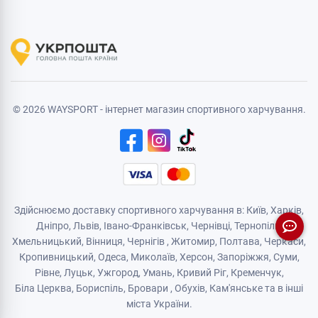
© 2026 WAYSPORT - інтернет магазин спортивного харчування.
Здійснюємо доставку спортивного харчування в: Київ, Харків,
Дніпро
, Львів, Івано-Франківськ,
Чернівці
,
Тернопіль
,
Хмельницький
, Вінниця,
Чернігів
,
Житомир
, Полтава, Черкаси,
Кропивницький,
Одеса
, Миколаїв, Херсон, Запоріжжя,
Суми
,
Рівне
,
Луцьк
,
Ужгород
,
Умань
,
Кривий Ріг
,
Кременчук
,
Біла Церква
,
Бориспіль
,
Бровари
,
Обухів
,
Кам'янськe
та в інші
міста України.