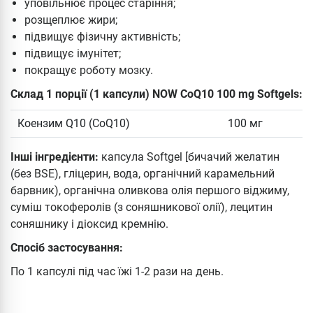
уповільнює процес старіння;
розщеплює жири;
підвищує фізичну активність;
підвищує імунітет;
покращує роботу мозку.
Склад 1 порції (1 капсули) NOW CoQ10 100 mg Softgels:
Коензим Q10 (CoQ10)
100 мг
Інші інгредієнти:
капсула Softgel [бичачий желатин
(без BSE), гліцерин, вода, органічний карамельний
барвник), органічна оливкова олія першого віджиму,
суміш токоферолів (з соняшникової олії), лецитин
соняшнику і діоксид кремнію.
Спосіб застосування:
По 1 капсулі під час їжі 1-2 рази на день.