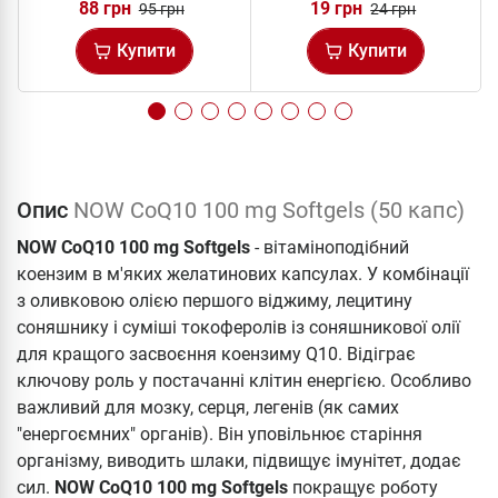
88 грн
19 грн
95 грн
24 грн
Купити
Купити
Опис
NOW CoQ10 100 mg Softgels (50 капс)
NOW CoQ10 100 mg Softgels
- вітаміноподібний
коензим в м'яких желатинових капсулах. У комбінації
з оливковою олією першого віджиму, лецитину
соняшнику і суміші токоферолів із соняшникової олії
для кращого засвоєння коензиму Q10. Відіграє
ключову роль у постачанні клітин енергією. Особливо
важливий для мозку, серця, легенів (як самих
"енергоємних" органів). Він уповільнює старіння
організму, виводить шлаки, підвищує імунітет, додає
сил.
NOW CoQ10 100 mg Softgels
покращує роботу