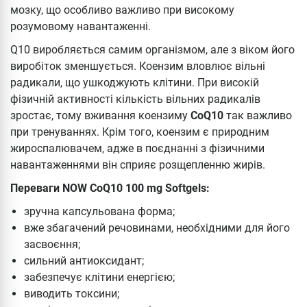
мозку, що особливо важливо при високому
розумовому навантаженні.
Q10 виробляється самим організмом, але з віком його
виробіток зменшується. Коензим вловлює вільні
радикали, що ушкоджують клітини. При високій
фізичній активності кількість вільних радикалів
зростає, тому вживання коензиму
СоQ10
так важливо
при тренуваннях. Крім того, коензим є природним
жироспалювачем, адже в поєднанні з фізичними
навантаженнями він сприяє розщепленню жирів.
Переваги NOW CoQ10 100 mg Softgels:
зручна капсульована форма;
вже збагачений речовинами, необхідними для його
засвоєння;
сильний антиоксидант;
забезпечує клітини енергією;
виводить токсини;