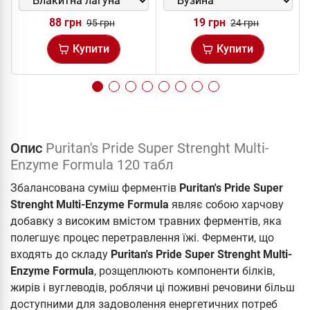
88 грн
19 грн
95 грн
24 грн
Купити
Купити
Опис
Puritan's Pride Super Strenght Multi-
Enzyme Formula 120 табл
Збалансована суміш ферментів
Puritan's Pride Super
Strenght Multi-Enzyme Formula
являє собою харчову
добавку з високим вмістом травних ферментів, яка
полегшує процес перетравлення їжі. Ферменти, що
входять до складу
Puritan's Pride Super Strenght Multi-
Enzyme Formula
, розщеплюють компоненти білків,
жирів і вуглеводів, роблячи ці поживні речовини більш
доступними для задоволення енергетичних потреб