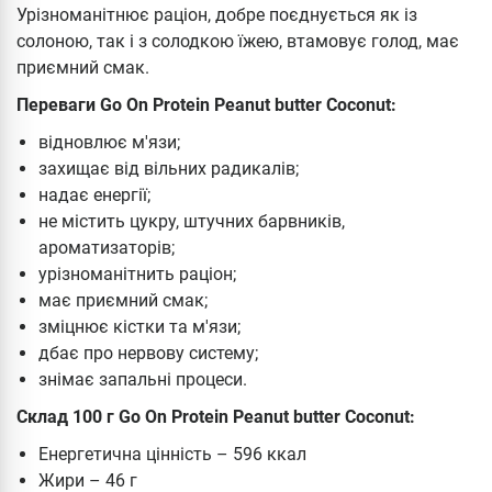
Урізноманітнює раціон, добре поєднується як із
солоною, так і з солодкою їжею, втамовує голод, має
приємний смак.
Переваги Go On Protein Peanut butter Coconut:
відновлює м'язи;
захищає від вільних радикалів;
надає енергії;
не містить цукру, штучних барвників,
ароматизаторів;
урізноманітнить раціон;
має приємний смак;
зміцнює кістки та м'язи;
дбає про нервову систему;
знімає запальні процеси.
Склад 100 г Go On Protein Peanut butter Coconut:
Енергетична цінність – 596 ккал
Жири – 46 г