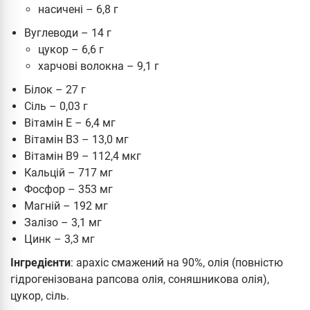
насичені – 6,8 г
Вуглеводи – 14 г
цукор – 6,6 г
харчові волокна – 9,1 г
Білок – 27 г
Сіль – 0,03 г
Вітамін Е – 6,4 мг
Вітамін В3 – 13,0 мг
Вітамін В9 – 112,4 мкг
Кальцій – 717 мг
Фосфор – 353 мг
Магній – 192 мг
Залізо – 3,1 мг
Цинк – 3,3 мг
Інгредієнти
: арахіс смажений на 90%, олія (повністю
гідрогенізована рапсова олія, соняшникова олія),
цукор, сіль.