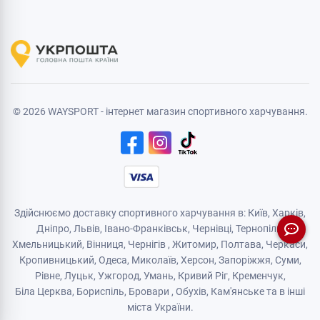
© 2026 WAYSPORT - інтернет магазин спортивного харчування.
Здійснюємо доставку спортивного харчування в: Київ, Харків,
Дніпро
, Львів, Івано-Франківськ,
Чернівці
,
Тернопіль
,
Хмельницький
, Вінниця,
Чернігів
,
Житомир
, Полтава, Черкаси,
Кропивницький,
Одеса
, Миколаїв, Херсон, Запоріжжя,
Суми
,
Рівне
,
Луцьк
,
Ужгород
,
Умань
,
Кривий Ріг
,
Кременчук
,
Біла Церква
,
Бориспіль
,
Бровари
,
Обухів
,
Кам'янськe
та в інші
міста України.