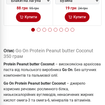
88 грн
19 грн
95 грн
24 грн
Купити
Купити
Опис
Go On Protein Peanut butter Coconut
350 грам
Protein Peanut butter Coconut
– високоякісна арахісова
паста від польського виробника
Go On
. Без штучних
компонентів та пальмової олії.
Go On Protein Peanut butter Coconut
– джерело
корисних речовин: рослинного білка,
низькокалорійних вуглеводів, ненасичених жирних
кислот омега-3 та омега-6, мінералів та вітамінів.