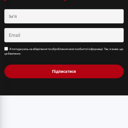
Я погоджуюсь на зберігання та оброблення моєї особистої інформації. Так, я знаю, що
це безпечно.
Підписатися