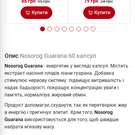
88 грн
19 грн
95 грн
24 грн
Купити
Купити
Опис
Nosorog Guarana 60 капсул
Nosorog Guarana
- енергетик у вигляді капсул. Містить
екстракт насіння плодів ліани гуарана. Добавка
стимулює нервову систему: підвищує витривалість і
надає бадьорості, покращує концентрацію уваги і
пам'ять, нормалізує жировий обмін.
Продукт допомагає схуднути, так як перетворює жир
в енергію і пригнічує апетит. Крім того,
Nosorog
Guarana
використовується для того, щоб швидше
набрати м'язову масу.