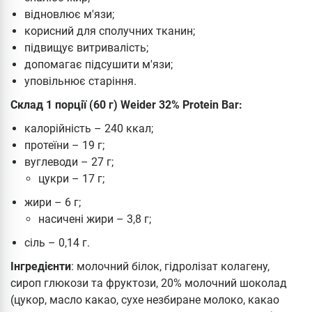
відновлює м'язи;
корисний для сполучних тканин;
підвищує витривалість;
допомагає підсушити м'язи;
уповільнює старіння.
Склад 1 порції (60 г) Weider 32% Protein Bar:
калорійність – 240 ккал;
протеїни – 19 г;
вуглеводи – 27 г;
цукри – 17 г;
жири – 6 г;
насичені жири – 3,8 г;
сіль – 0,14 г.
Інгредієнти
: молочний білок, гідролізат колагену,
сироп глюкози та фруктози, 20% молочний шоколад
(цукор, масло какао, сухе незбиране молоко, какао