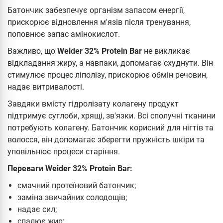
Батончик забезпечує організм запасом енергії,
прискорює відновлення м'язів після тренування,
поповнює запас амінокислот.
Важливо, що
Weider 32% Protein Bar
не викликає
відкладання жиру, а навпаки, допомагає схуднути. Він
стимулює процес ліполізу, прискорює обмін речовин,
надає витривалості.
Завдяки вмісту гідролізату колагену продукт
підтримує суглоби, хрящі, зв'язки. Всі сполучні тканини
потребують колагену. Батончик корисний для нігтів та
волосся, він допомагає зберегти пружність шкіри та
уповільнює процеси старіння.
Переваги Weider 32% Protein Bar:
смачний протеїновий батончик;
заміна звичайних солодощів;
надає сил;
спалює жир;