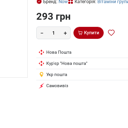
Бренд:
Now
Категорія:
Вітаміни груп
293 грн
Купити
Нова Пошта
Кур'єр "Нова пошта"
Укр пошта
Самовивіз