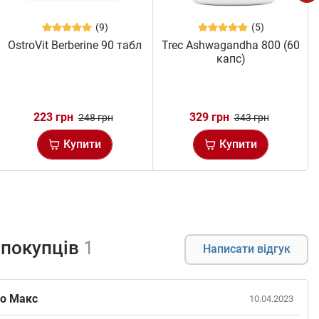
(9)
(5)
OstroVit Berberine 90 табл
Trec Ashwagandha 800 (60
капс)
223 грн
329 грн
248 грн
343 грн
Купити
Купити
 покупців
1
Написати відгук
о Макс
10.04.2023