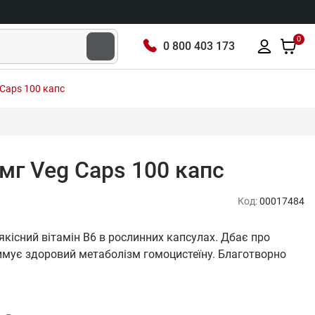
0
0 800 403 173
 Caps 100 капс
мг Veg Caps 100 капс
Код:
00017484
якісний вітамін В6 в рослинних капсулах. Дбає про
римує здоровий метаболізм гомоцистеїну. Благотворно