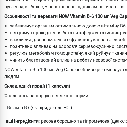
вуглеводів і білків, у перетворенні одних амінокислот на і
Особливості та переваги NOW Vitamin B-6 100 мг Veg Cap
забезпечує організм оптимальною дозою вітаміну В6;
підтримує проходження багатьох ферментативних реа
важливий для нормального функціонування та виробн
позитивно впливає на здоров'я серцево-судинної сист
регулює метаболізм гомоцистеїну, який руйнує тканини
чинить благотворний вплив на роботу нервової систем
NOW Vitamin B-6 100 мг Veg Caps особливо рекомендуєт
людям.
Склад однієї порції (1 капсули)
% кількість на порцію від денної норми
Вітамін B-6(як піридоксин HCl)
Інші інгредієнти:
рисове борошно та гіпромелоза (целюло