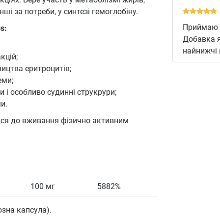
нші за потреби, у синтезі гемоглобіну.
Приймаю д
s:
Добавка я
найнижчі 
кцій;
ицтва еритроцитів;
еми;
 і особливо судинні струкрури;
и.
ься до вживання фізично активним
100 мг
5882%
зна капсула).