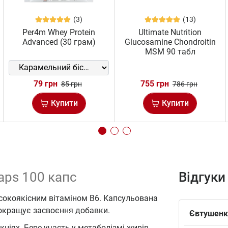
(3)
(13)
Per4m Whey Protein
Ultimate Nutrition
Advanced (30 грам)
Glucosamine Chondroitin
MSM 90 табл
79 грн
755 грн
85 грн
786 грн
Купити
Купити
aps 100 капс
Відгуки
исокоякісним вітаміном В6. Капсульована
окращує засвоєння добавки.
Євтушенк
іях. Бере участь у метаболізмі жирів,