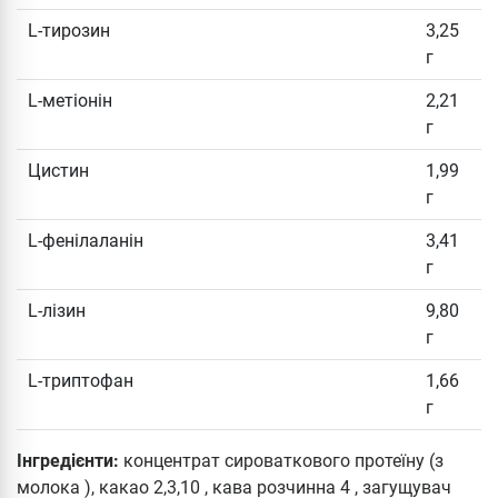
L-тирозин
3,25
г
L-метіонін
2,21
г
Цистин
1,99
г
L-фенілаланін
3,41
г
L-лізин
9,80
г
L-триптофан
1,66
г
Інгредієнти:
концентрат сироваткового протеїну (з
молока ), какао 2,3,10 , кава розчинна 4 , загущувач