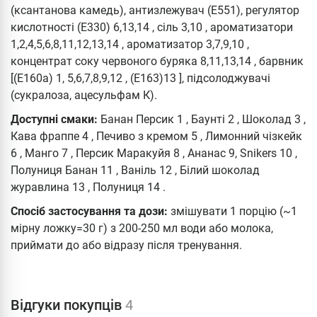
(ксантанова камедь), антизлежувач (E551), регулятор
кислотності (E330) 6,13,14 , сіль 3,10 , ароматизатори
1,2,4,5,6,8,11,12,13,14 , ароматизатор 3,7,9,10 ,
концентрат соку червоного буряка 8,11,13,14 , барвник
[(E160a) 1, 5,6,7,8,9,12 , (E163)13 ], підсолоджувачі
(сукралоза, ацесульфам К).
Доступні смаки:
Банан Персик 1 , Баунті 2 , Шоколад 3 ,
Кава фраппе 4 , Печиво з кремом 5 , Лимонний чізкейк
6 , Манго 7 , Персик Маракуйя 8 , Ананас 9, Snikers 10 ,
Полуниця Банан 11 , Ваніль 12 , Білий шоколад
журавлина 13 , Полуниця 14 .
Спосіб застосування та дози:
змішувати 1 порцію (~1
мірну ложку=30 г) з 200-250 мл води або молока,
приймати до або відразу після тренування.
Відгуки покупців
4