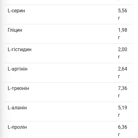
L-серин
5,56
г
Гліцин
1,98
г
L-гістидин
2,00
г
L-аргінін
2,64
г
L-треонін
7,36
г
L-аланін
5,19
г
L-пролін
6,36
г