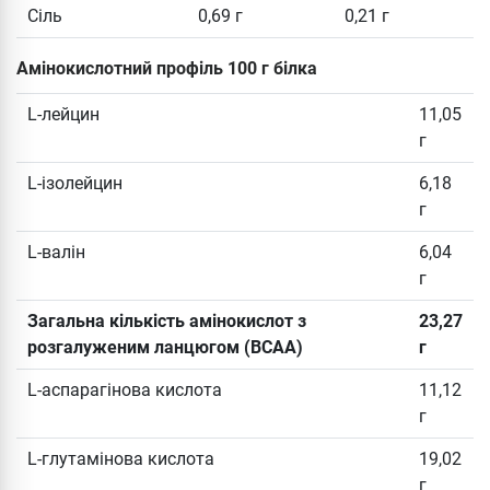
Сіль
0,69 г
0,21 г
Амінокислотний профіль 100 г білка
L-лейцин
11,05
г
L-ізолейцин
6,18
г
L-валін
6,04
г
Загальна кількість амінокислот з
23,27
розгалуженим ланцюгом (BCAA)
г
L-аспарагінова кислота
11,12
г
L-глутамінова кислота
19,02
г