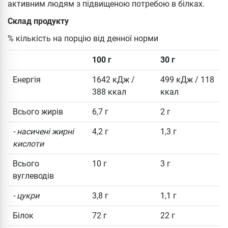
активним людям з підвищеною потребою в білках.
Склад продукту
% кількість на порцію від денної норми
100 г
30 г
Енергія
1642 кДж /
499 кДж / 118
388 ккал
ккал
Всього жирів
6,7 г
2 г
- насичені жирні
4,2 г
1,3 г
кислоти
Всього
10 г
3 г
вуглеводів
- цукри
3,8 г
1,1 г
Білок
72 г
22 г