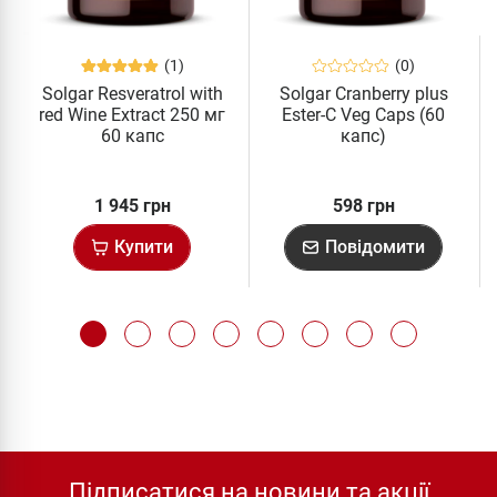
(1)
(0)
Solgar Resveratrol with
Solgar Cranberry plus
red Wine Extract 250 мг
Ester-C Veg Caps (60
60 капс
капс)
1 945 грн
598 грн
Купити
Повідомити
Підписатися на новини та акції