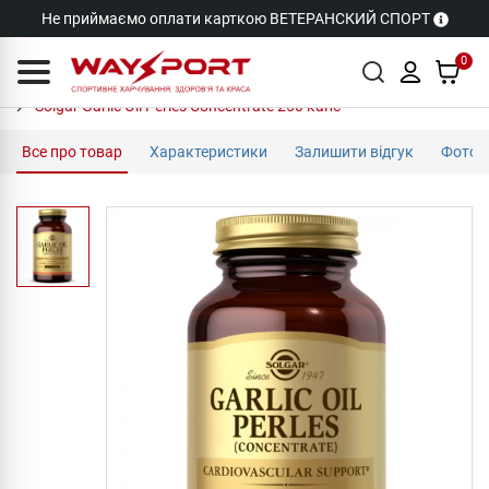
Не приймаємо оплати карткою ВЕТЕРАНСКИЙ СПОРТ
0
Solgar Garlic Oil Perles Concentrate 250 капс
Все про товар
Характеристики
Залишити відгук
Фото