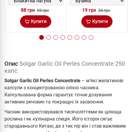
88 грн
19 грн
95 грн
24 грн
Купити
Купити
Опис
Solgar Garlic Oil Perles Concentrate 250
капс
Solgar Garlic Oil Perles Concentrate
– м’які желатинові
капсули з концентрованою олією часника.
Капсульована форма гарантує точне дозування
активних речовин та покращує їх засвоєння.
Часник використовувався тисячоліттями як цілюща
рослина і як кулінарна спеція. Його історія сягає
стародавнього Китаю, де з тих пір він і став важливим