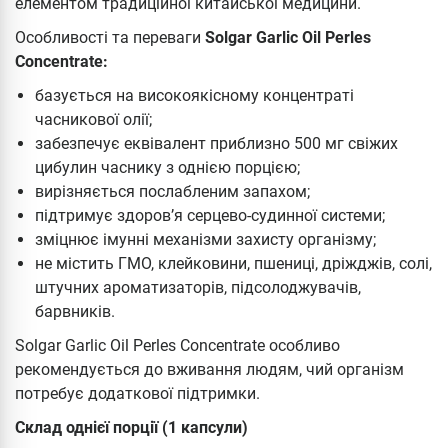
елементом традиційної китайської медицини.
Особливості та переваги
Solgar Garlic Oil Perles
Concentrate:
базується на високоякісному концентраті
часникової олії;
забезпечує еквівалент приблизно 500 мг свіжих
цибулин часнику з однією порцією;
вирізняється послабленим запахом;
підтримує здоров’я серцево-судинної системи;
зміцнює імунні механізми захисту організму;
не містить ГМО, клейковини, пшениці, дріжджів, солі,
штучних ароматизаторів, підсолоджувачів,
барвників.
Solgar Garlic Oil Perles Concentrate особливо
рекомендується до вживання людям, чий організм
потребує додаткової підтримки.
Склад однієї порції (1 капсули)