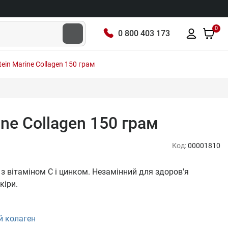
0
0 800 403 173
tein Marine Collagen 150 грам
ine Collagen 150 грам
Код:
00001810
н з вітаміном С і цинком. Незамінний для здоров'я
кіри.
 колаген