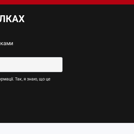
ИЛКАХ
рками
мації. Так, я знаю, що це