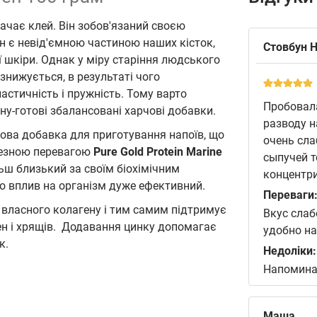
начає клей. Він зобов'язаний своєю
ін є невід'ємною частиною наших кісток,
Стовбун 
ашої шкіри. Однак у міру старіння людського
знижується, в результаті чого
стичність і пружність. Тому варто
Пробовала
ну-готові збалансовані харчові добавки.
разводу 
ова добавка для приготування напоїв, що
очень сла
ичезною перевагою
Pure Gold Protein Marine
сыпучей т
льш близький за своїм біохімічним
концентри
го вплив на організм дуже ефективний.
Переваги
 власного колагену і тим самим підтримує
Вкус слаб
сен і хрящів. Додавання цинку допомагає
удобно н
к.
Недоліки:
Напомина
Маша