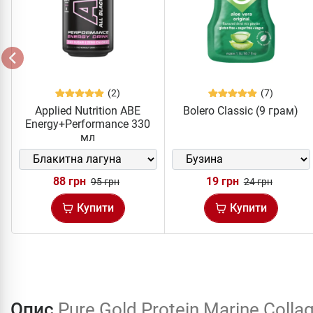
(2)
(7)
Applied Nutrition ABE
Bolero Classic (9 грам)
Energy+Performance 330
мл
88 грн
19 грн
95 грн
24 грн
Купити
Купити
Опис
Pure Gold Protein Marine Colla