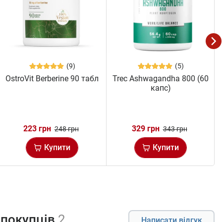
(9)
(5)
OstroVit Berberine 90 табл
Trec Ashwagandha 800 (60
капс)
223 грн
329 грн
248 грн
343 грн
Купити
Купити
 покупців
2
Написати відгук