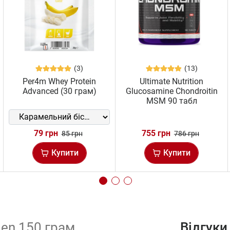
(3)
(13)
Per4m Whey Protein
Ultimate Nutrition
Advanced (30 грам)
Glucosamine Chondroitin
MSM 90 табл
79 грн
755 грн
85 грн
786 грн
Купити
Купити
gen 150 грам
Відгуки