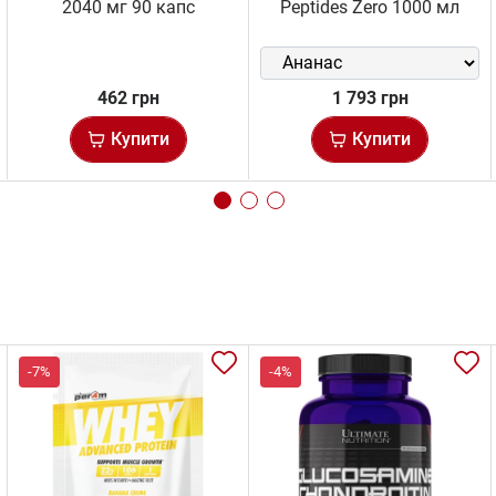
2040 мг 90 капс
Peptides Zero 1000 мл
462 грн
1 793 грн
Купити
Купити
-7%
-4%