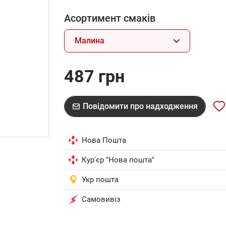
Асортимент смаків
Малина
487 грн
Повідомити про надходження
Нова Пошта
Кур'єр "Нова пошта"
Укр пошта
Самовивіз