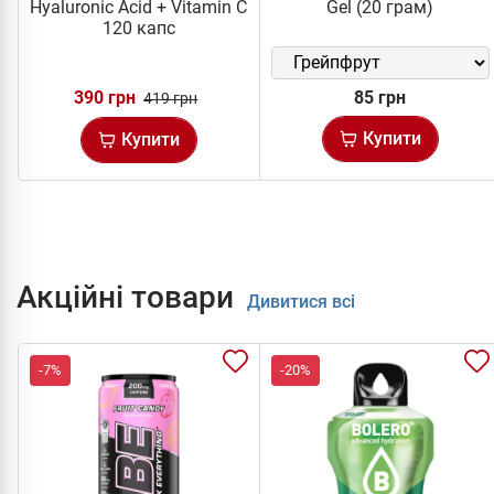
Hyaluronic Acid + Vitamin C
Gel (20 грам)
120 капс
390 грн
85 грн
419 грн
Купити
Купити
Акційні товари
Дивитися всі
-7%
-20%