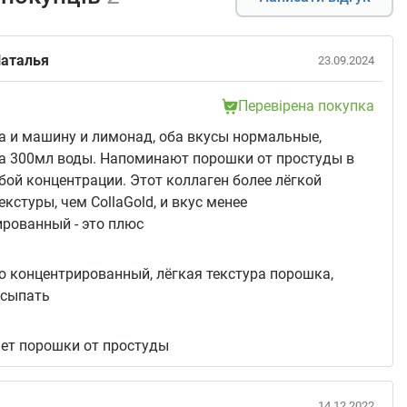
Наталья
23.09.2024
Перевірена покупка
 и машину и лимонад, оба вкусы нормальные,
на 300мл воды. Напоминают порошки от простуды в
бой концентрации. Этот коллаген более лёгкой
екстуры, чем CollaGold, и вкус менее
рованный - это плюс
:
о концентрированный, лёгкая текстура порошка,
асыпать
ет порошки от простуды
14.12.2022