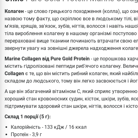
Колаген
- це слово грецького походження (колла), що оз
назвою тому факту, що скріплює все в людському тілі, в
м'язів, хрящів, зв'язок, зубів, нігтів, волосся і навіть н
тіла вироблення колагену в нашому організмі поступово 
перераховані вище тканини починають втрачати свою ела
звернути увагу на зовнішні джерела надходження колаге
Marine Collagen від Pure Gold Protein
- це порошкова харч
містить гідролізовані пептиди риб'ячого колагену. Вел
Collagen
є те, що він містить рибний колаген, який найбі
складом до людського, тому він легко засвоюється і йо
А ще він збагачений вітаміном С, який сприяє утворенню
хороший стан кровоносних судин, кісток, шкіри, зубів, я
підтримувати здоровий стан шкіри, нігтів, волосся і кісто
Склад 1 порції (5 г):
Калорійність - 133 кДж / 16 ккал
Протеїн - 3,9 г