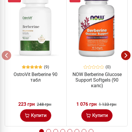
(9)
(0)
OstroVit Berberine 90
NOW Berberine Glucose
табл
Support Softgels (90
капс)
223 грн
1 076 грн
248 грн
1 133 грн
Купити
Купити