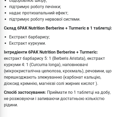
оздоровлює шкіру;
підтримує роботу печінки;
надає протизапальний ефект;
підтримує роботу нервової системи.
Склад 6PAK Nutrition Berberine + Turmeric в 1 таблетці:
Екстракт барбарису;
Екстракт куркуми.
Інтредіенти 6PAK Nutrition Berberine + Turmeric:
екстракт барбарису 5: 1 (Berberis Aristata), екстракт
куркуми 4: 1 (Curcuma longa), наповнювачі
(мікрокристалічна целюлоза, крохмаль), речовини, що
перешкоджають злежуванню (карбонат кальцію,
діоксид кремнію, магнієві солі жирних кислот ).
Спосіб застосування:
Приймати по 1 таблетці на добу,
не розжовуючи і запиваючи достатньою кількістю
рідини.