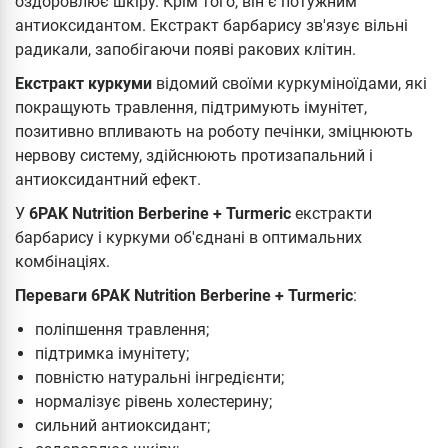
оздоровлює шкіру. Крім того, він є потужним
антиоксидантом. Екстракт барбарису зв'язує вільні
радикали, запобігаючи появі ракових клітин.
Екстракт куркуми
відомий своїми куркуміноїдами, які
покращують травлення, підтримують імунітет,
позитивно впливають на роботу печінки, зміцнюють
нервову систему, здійснюють протизапальний і
антиоксидантний ефект.
У
6PAK Nutrition Berberine + Turmeric
екстракти
барбарису і куркуми об'єднані в оптимальних
комбінаціях.
Переваги 6PAK Nutrition Berberine + Turmeric
:
поліпшення травлення;
підтримка імунітету;
повністю натуральні інгредієнти;
нормалізує рівень холестерину;
сильний антиоксидант;