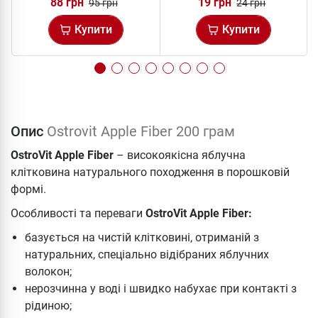
88 грн
19 грн
95 грн
24 грн
Купити
Купити
Опис
Ostrovit Apple Fiber 200 грам
OstroVit Apple Fiber
– високоякісна яблучна
клітковина натурального походження в порошковій
формі.
Особливості та переваги
OstroVit Apple Fiber:
базується на чистій клітковині, отриманій з
натуральних, спеціально відібраних яблучних
волокон;
нерозчинна у воді і швидко набухає при контакті з
рідиною;