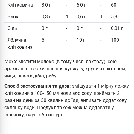
Клітковина
3,0 г
-
6,0 г
-
60 г
Блок
0,3 г
1
0,6 г
1
5,8 г
Сіль
0 г
-
0 г
-
0,01 г
Яблучна
5 г
-
10 г
-
100 г
клітковина
Може містити молоко (в тому числі лактозу), сою,
арахіс, інші горіхи, насіння кунжуту, крупи з глютеном,
яйця, ракоподібні, рибу.
Спосіб застосування та дози:
змішувати 1 мірну ложку
клітковини з 100-150 мл води або соку, приймати 2
рази на день за 30 хвилин до їди, випивати додаткову
склянку води. Продукт також можна додавати у
вівсянку, смузі або йогурт.