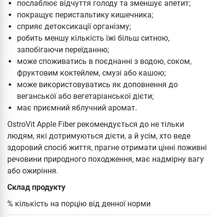
послаблює відчуття голоду та зменшує апетит;
покращує перистальтику кишечника;
сприяє детоксикації організму;
робить меншу кількість їжі більш ситною,
запобігаючи переїданню;
може споживатись в поєднанні з водою, соком,
фруктовим коктейлем, смузі або кашою;
може використовуватись як доповнення до
веганської або вегетаріанської дієти;
має приємний яблучний аромат.
OstroVit Apple Fiber рекомендується до не тільки
людям, які дотримуються дієти, а й усім, хто веде
здоровий спосіб життя, прагне отримати цінні поживні
речовини природного походження, має надмірну вагу
або ожиріння.
Склад продукту
% кількість на порцію від денної норми