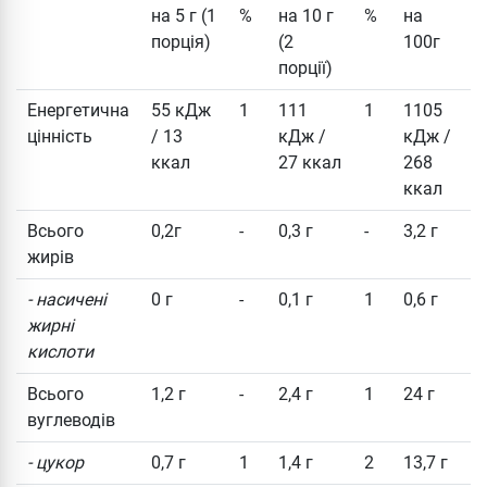
на 5 г (1
%
на 10 г
%
на
порція)
(2
100г
порції)
Енергетична
55 кДж
1
111
1
1105
цінність
/ 13
кДж /
кДж /
ккал
27 ккал
268
ккал
Всього
0,2г
-
0,3 г
-
3,2 г
жирів
- насичені
0 г
-
0,1 г
1
0,6 г
жирні
кислоти
Всього
1,2 г
-
2,4 г
1
24 г
вуглеводів
- цукор
0,7 г
1
1,4 г
2
13,7 г