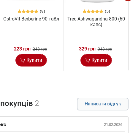
(9)
(5)
OstroVit Berberine 90 табл
Trec Ashwagandha 800 (60
капс)
223 грн
329 грн
248 грн
343 грн
Купити
Купити
 покупців
2
Написати відгук
екс
21.02.2026