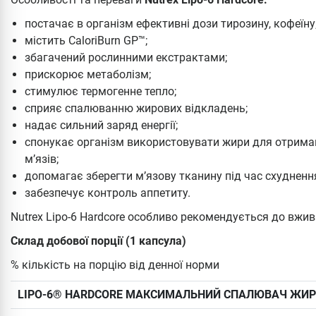
постачає в організм ефективні дози тирозину, кофеїну
містить CaloriBurn GP™;
збагачений рослинними екстрактами;
прискорює метаболізм;
стимулює термогенне тепло;
сприяє спалюванню жирових відкладень;
надає сильний заряд енергії;
спонукає організм використовувати жири для отриманн
м’язів;
допомагає зберегти м’язову тканину під час схудненн
забезпечує контроль аппетиту.
Nutrex Lipo-6 Hardcore особливо рекомендується до вжив
Склад добової порції (1 капсула)
% кількість на порцію від денної норми
LIPO-6® HARDCORE МАКСИМАЛЬНИЙ СПАЛЮВАЧ ЖИР