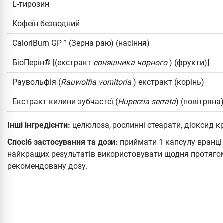
L-тирозин
Кофеїн безводний
CaloriBurn GP™ (Зерна раю) (насіння)
БіоПерін® [(екстракт
соняшника чорного
) (фрукти)]
Раувольфія (
Rauwolfia vomitoria
) екстракт (корінь)
Екстракт килини зубчастої (
Huperzia serrata
) (повітряна
Інші інгредієнти:
целюлоза, рослинні стеарати, діоксид к
Спосіб застосування та дози:
приймати 1 капсулу вранці
найкращих результатів використовувати щодня протягом
рекомендовану дозу.