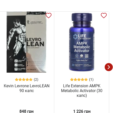
(2)
(1)
Kevin Levrone LevroLEAN
Life Extension AMPK
90 капс
Metabolic Activator (30
капс)
848 грн
1 226 грн