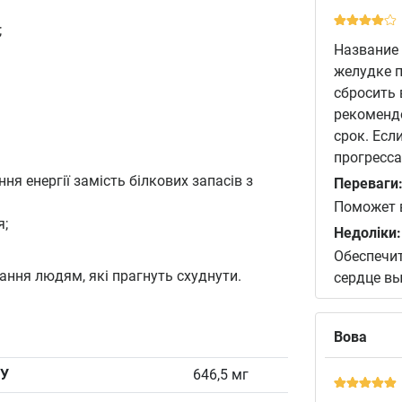
;
Название 
желудке п
сбросить 
рекомендо
срок. Есл
прогресса
я енергії замість білкових запасів з
Переваги
Поможет в
я;
Недоліки:
Обеспечит
ання людям, які прагнуть схуднути.
сердце в
Вова
У
646,5 мг