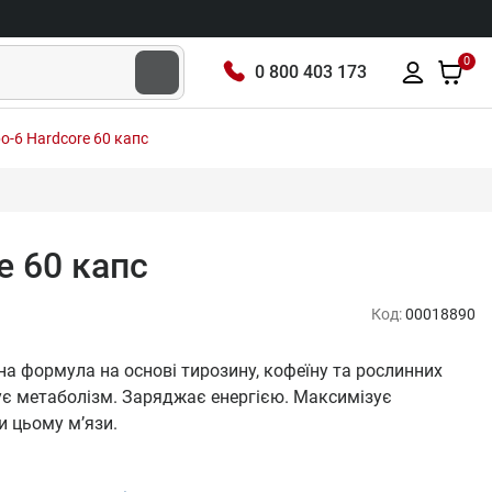
0
0 800 403 173
po-6 Hardcore 60 капс
e 60 капс
Код:
00018890
нна формула на основі тирозину, кофеїну та рослинних
зує метаболізм. Заряджає енергією. Максимізує
 цьому м’язи.