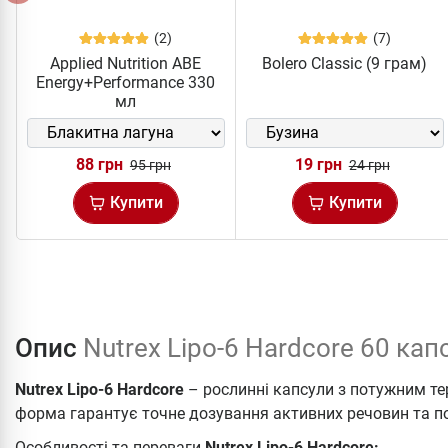
(2)
(7)
Applied Nutrition ABE
Bolero Classic (9 грам)
Energy+Performance 330
мл
88 грн
19 грн
95 грн
24 грн
Купити
Купити
Опис
Nutrex Lipo-6 Hardcore 60 кап
Nutrex Lipo-6 Hardcore
– рослинні капсули з потужним 
форма гарантує точне дозування активних речовин та п
Особливості та переваги
Nutrex Lipo-6 Hardcore: