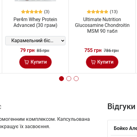
(3)
(13)
Per4m Whey Protein
Ultimate Nutrition
Advanced (30 грам)
Glucosamine Chondroitin
MSM 90 табл
79 грн
755 грн
85 грн
786 грн
Купити
Купити
с
Відгуки
термогенним комплексом. Капсульована
окращує їх засвоєння.
Бойко Ал