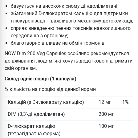
базується на високоякісному дііндолілметані;
збагачений D-глюкаратом кальцію для підтримки
глюкуронізації – важливого механізму детоксикації;
сприяє виведенню певних токсинів навколишнього
середовища з організму;
благотворно впливає на обмін гормонів.
NOW Dim 200 Veg Capsules особливо рекомендується
до вживання людям, які хочуть додатково підтримати
свій організм.
Склад однієї порції (1 капсула)
% кількість на порцію від денної норми
Кальцій (з D-глюкарату кальцію)
12 мг
1%
DIM (3,3'-дііндолілметан)
200 мг
D-глюкарат кальцію
100 мг
(тетрагідратна форма)