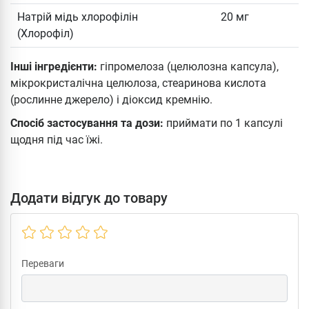
Натрій мідь хлорофілін
20 мг
(Хлорофіл)
Інші інгредієнти:
гіпромелоза (целюлозна капсула),
мікрокристалічна целюлоза, стеаринова кислота
(рослинне джерело) і діоксид кремнію.
Спосіб застосування та дози:
приймати по 1 капсулі
щодня під час їжі.
Додати відгук до товару
Переваги