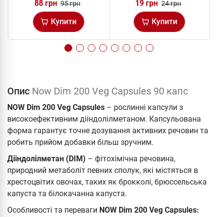
88 грн
19 грн
95 грн
24 грн
Купити
Купити
Опис
Now Dim 200 Veg Capsules 90 капс
NOW Dim 200 Veg Capsules
– рослинні капсули з
високоефективним дііндолілметаном. Капсульована
форма гарантує точне дозування активних речовин та
робить прийом добавки більш зручним.
Дііндолілметан (DIM)
– фітохімічна речовина,
природний метаболіт певних сполук, які містяться в
хрестоцвітих овочах, таких як брокколі, брюссельська
капуста та білокачанна капуста.
Особливості та переваги
NOW Dim 200 Veg Capsules: