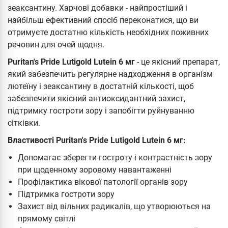
зеаксантину. Харчові добавки - найпростіший і
найбільш ефективний спосіб переконатися, що ви
отримуєте достатню кількість необхідних поживних
речовин для очей щодня.
Puritan's Pride Lutigold Lutein 6 мг
- це якісний препарат,
який забезпечить регулярне надходження в організм
лютеїну і зеаксантину в достатній кількості, щоб
забезпечити якісний антиоксидантний захист,
підтримку гостроти зору і запобігти руйнуванню
сітківки.
Властивості Puritan's Pride Lutigold Lutein 6 мг:
Допомагає зберегти гостроту і контрастність зору
при щоденному зоровому навантаженні
Профілактика вікової патології органів зору
Підтримка гостроти зору
Захист від вільних радикалів, що утворюються на
прямому світлі