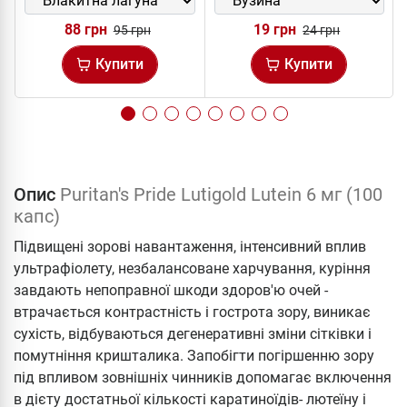
88 грн
19 грн
95 грн
24 грн
Купити
Купити
Опис
Puritan's Pride Lutigold Lutein 6 мг (100
капс)
Підвищені зорові навантаження, інтенсивний вплив
ультрафіолету, незбалансоване харчування, куріння
завдають непоправної шкоди здоров'ю очей -
втрачається контрастність і гострота зору, виникає
сухість, відбуваються дегенеративні зміни сітківки і
помутніння кришталика. Запобігти погіршенню зору
під впливом зовнішніх чинників допомагає включення
в дієту достатньої кількості каратиноїдів- лютеїну і