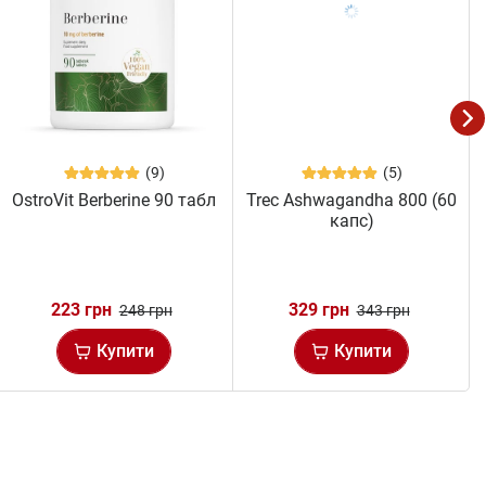
(9)
(5)
OstroVit Berberine 90 табл
Trec Ashwagandha 800 (60
капс)
223 грн
329 грн
248 грн
343 грн
Купити
Купити