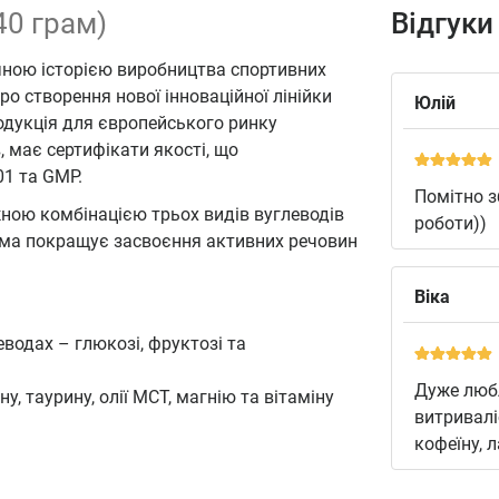
40 грам)
Відгуки
чною історією виробництва спортивних
о створення нової інноваційної лінійки
Юлій
одукція для європейського ринку
 має сертифікати якості, що
01 та GMP.
Помітно з
жною комбінацією трьох видів вуглеводів
роботи))
орма покращує засвоєння активних речовин
Віка
водах – глюкозі, фруктозі та
Дуже любл
у, таурину, олії МCT, магнію та вітаміну
витривалі
кофеїну, 