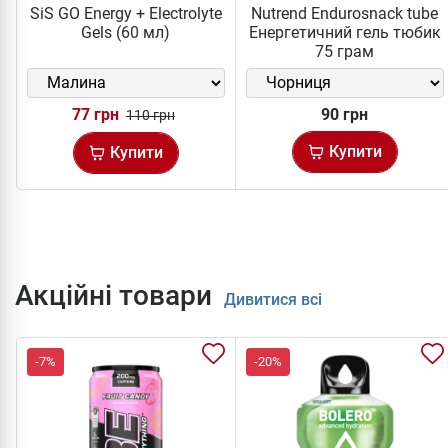
SiS GO Energy + Electrolyte
Nutrend Endurosnack tube
Gels (60 мл)
Енергетичний гель тюбик
75 грам
77 грн
90 грн
110 грн
Купити
Купити
Акційні товари
Дивитися всі
-7%
-20%