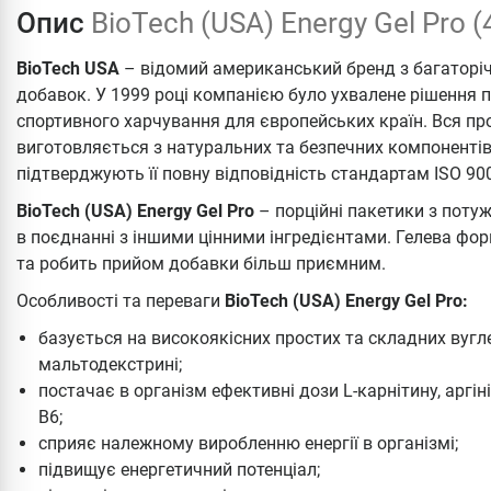
Опис
BioTech (USA) Energy Gel Pro (
BioTech USA
– відомий американський бренд з багаторі
добавок. У 1999 році компанією було ухвалене рішення пр
спортивного харчування для європейських країн. Вся пр
виготовляється з натуральних та безпечних компонентів,
підтверджують її повну відповідність стандартам ISO 90
BioTech (USA) Energy Gel Pro
– порційні пакетики з поту
в поєднанні з іншими цінними інгредієнтами. Гелева ф
та робить прийом добавки більш приємним.
Особливості та переваги
BioTech (USA) Energy Gel Pro:
базується на високоякісних простих та складних вугле
мальтодекстрині;
постачає в організм ефективні дози L-карнітину, аргінін
B6;
сприяє належному виробленню енергії в організмі;
підвищує енергетичний потенціал;