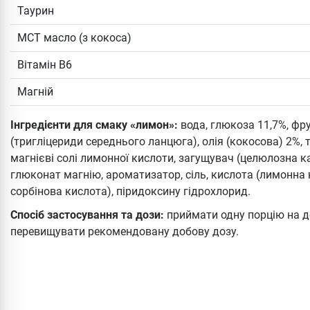
Таурин
MCT масло (з кокоса)
Вітамін B6
Магній
Інгредієнти для смаку «лимон»:
вода, глюкоза 11,7%, фр
(тригліцериди середнього ланцюга), олія (кокосова) 2%, т
магнієві солі лимонної кислоти, загущувач (целюлозна каме
глюконат магнію, ароматизатор, сіль, кислота (лимонна 
сорбінова кислота), піридоксину гідрохлорид.
Спосіб застосування та дози:
приймати одну порцію на де
перевищувати рекомендовану добову дозу.