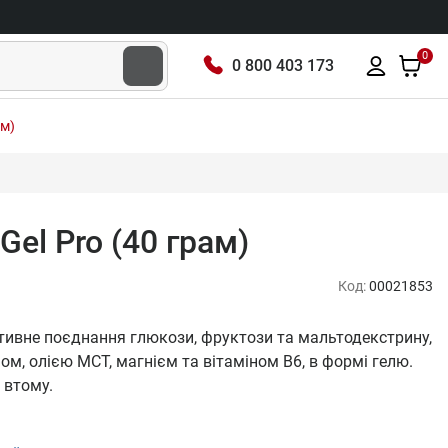
0
0 800 403 173
ам)
Gel Pro (40 грам)
Код:
00021853
ктивне поєднання глюкози, фруктози та мальтодекстрину,
ом, олією МCT, магнієм та вітаміном B6, в формі гелю.
 втому.