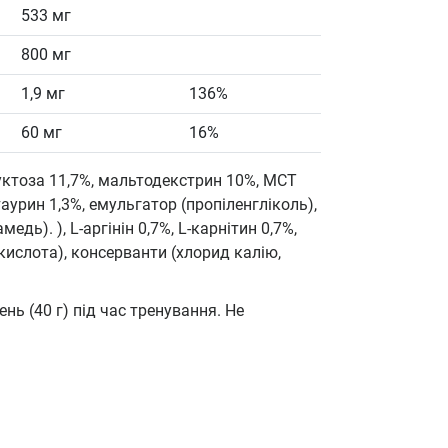
533 мг
800 мг
1,9 мг
136%
60 мг
16%
уктоза 11,7%, мальтодекстрин 10%, MCT
аурин 1,3%, емульгатор (пропіленгліколь),
дь). ), L-аргінін 0,7%, L-карнітин 0,7%,
кислота), консерванти (хлорид калію,
нь (40 г) під час тренування. Не