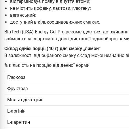
відтерміновує появу відчуття втоми;
не містить кофеїну, лактози, глютену;
веганський;
доступний в кількох дивовижних смаках.
BioTech (USA) Energy Gel Pro рекомендується до вживан
займаються спортом на довгі дистанції, єдиноборствами,
Склад однієї порції (40 г) для смаку „лимон”
В залежності від обраного смаку склад може незначно в
% кількість на порцію від денної норми
Глюкоза
Фруктоза
Мальтодекстрин
L-аргінін
L-карнітин