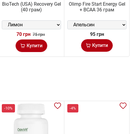
BioTech (USA) Recovery Gel
Olimp Fire Start Energy Gel
(40 грам)
+ BCAA 36 грам
70 грн
95 грн
75 грн
Купити
Купити
-10%
-4%