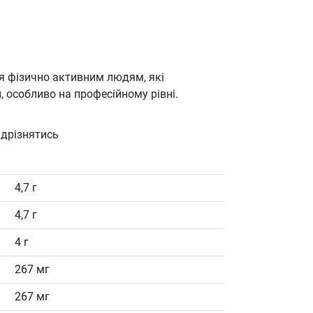
ня фізично активним людям, які
 особливо на професійному рівні.
ідрізнятись
4,7 г
4,7 г
4 г
267 мг
267 мг