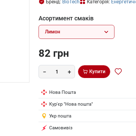
Бренд:
BioTech
Категорія:
Енергетич
Асортимент смаків
Лимон
82 грн
Купити
Нова Пошта
Кур'єр "Нова пошта"
Укр пошта
Самовивіз