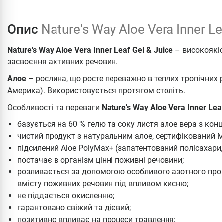
Опис
Nature's Way Aloe Vera Inner Le
Nature's Way Aloe Vera Inner Leaf Gel & Juice
– високоякі
засвоєння активних речовин.
Алое
– рослина, що росте переважно в теплих тропічних 
Америка). Використовується протягом століть.
Особливості та переваги
Nature's Way Aloe Vera Inner Lea
базується на 60 % гелю та соку листя алое вера з кон
чистий продукт з натуральним алое, сертифікований
підсилений Aloe PolyMax+ (запатентований полісахари
постачає в організм цінні поживні речовини;
розливається за допомогою особливого азотного проц
вмісту поживних речовин під впливом кисню;
не піддається окисленню;
гарантовано свіжий та дієвий;
позитивно впливає на процеси травлення;