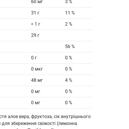
60 мг
3 %
31 г
11 %
< 1 г
2 %
29 г
56 %
0 г
0 %
0 мкг
0 %
48 мг
4 %
0 мг
0 %
0 мг
0 %
тя алое вера, фруктоза, сік внутрішнього
и для збереження свіжості (лимонна