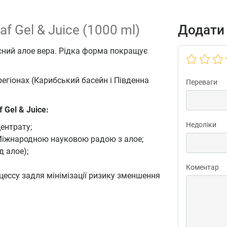
af Gel & Juice (1000 ml)
Додати 
сний алое вера. Рідка форма покращує
регіонах (Карибський басейн і Південна
Переваги
f Gel & Juice:
Недоліки
центрату;
 Міжнародною науковою радою з алое;
д алое);
Коментар
ессу задля мінімізації ризику зменшення