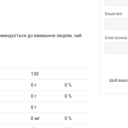
Ваше ім'я
рекомендується до вживання людям, чий
Електронна
130
Щоб ваш в
0 г
0 %
0 г
0 %
0 г
0 мг
0 %