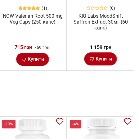
(1)
(0)
NOW Valerian Root 500 mg
KIQ Labs MoodShift
Veg Caps (250 капс)
Saffron Extract 30мг (60
капс)
715 грн
1 159 грн
769 грн
Купити
Купити
-10%
-4%