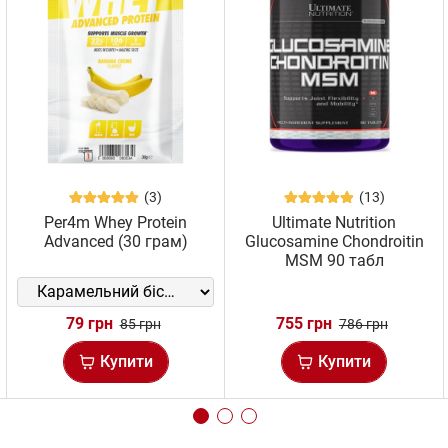
(3)
(13)
Per4m Whey Protein
Ultimate Nutrition
Advanced (30 грам)
Glucosamine Chondroitin
MSM 90 табл
79 грн
755 грн
85 грн
786 грн
Купити
Купити