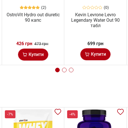
(2)
(0)
OstroVit Hydro out diuretic
Kevin Levrone Levro
90 капс
Legendary Water Out 90
табл
426 грн
699 грн
473 грн
Купити
Купити
-7%
-4%