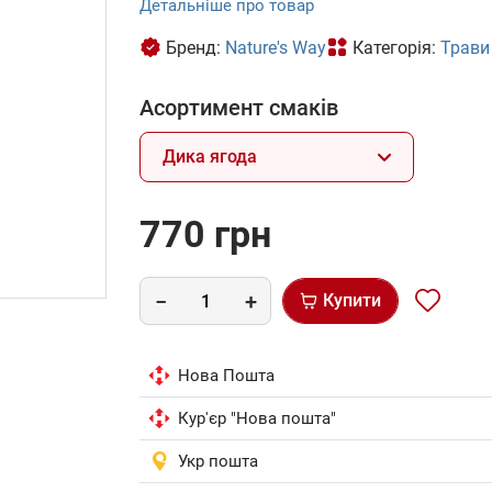
Детальніше про товар
Бренд:
Nature's Way
Категорія:
Трави 
Асортимент смаків
Дика ягода
770 грн
Купити
Нова Пошта
Кур'єр "Нова пошта"
Укр пошта