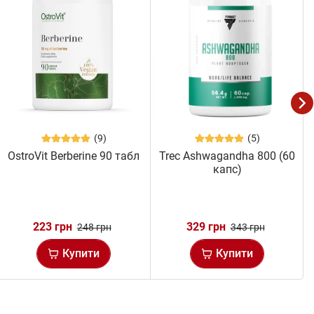
(9)
(5)
OstroVit Berberine 90 табл
Trec Ashwagandha 800 (60
капс)
223 грн
329 грн
248 грн
343 грн
Купити
Купити