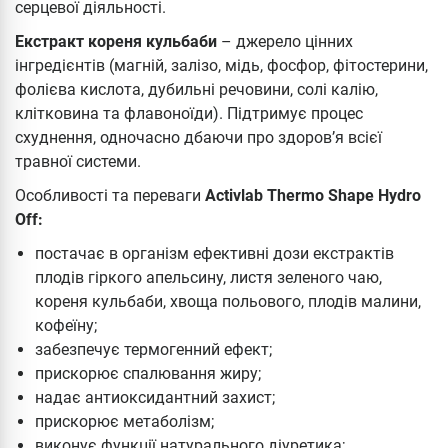
серцевої діяльності.
Екстракт кореня кульбаби
– джерело цінних
інгредієнтів (магній, залізо, мідь, фосфор, фітостерини,
фолієва кислота, дубильні речовини, солі калію,
клітковина та флавоноїди). Підтримує процес
схуднення, одночасно дбаючи про здоров’я всієї
травної системи.
Особливості та переваги
Activlab Thermo Shape Hydro
Off:
постачає в організм ефективні дози екстрактів
плодів гіркого апельсину, листя зеленого чаю,
кореня кульбаби, хвоща польового, плодів малини,
кофеїну;
забезпечує термогенний ефект;
прискорює спалювання жиру;
надає антиоксидантний захист;
прискорює метаболізм;
виконує функції натурального діуретика;