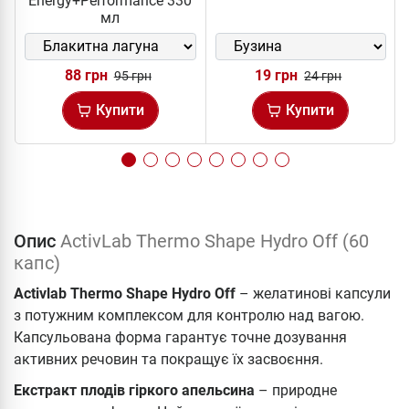
Energy+Performance 330
мл
88 грн
19 грн
95 грн
24 грн
Купити
Купити
Опис
ActivLab Thermo Shape Hydro Off (60
капс)
Activlab Thermo Shape Hydro Off
– желатинові капсули
з потужним комплексом для контролю над вагою.
Капсульована форма гарантує точне дозування
активних речовин та покращує їх засвоєння.
Екстракт плодів гіркого апельсина
– природне