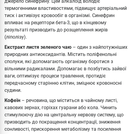
джерело синефрину. Цей алкалоїд володіє
термогенними властивостями, підвищує артеріальний
тиск і активізує кровообіг в організмі. Синефрин
впливає на рецептори бета-3, що в кінцевому
результаті призводить до розщеплення жирів
(ліполізу).
Екстракт листя зеленого чаю
– один з найпотужніших
природних антиоксидантів. Містить поліфенольні
сполуки, які допомагають організму боротися з
вільними радикалами. Допомагає в позбутись зайвої
ваги, оптимізує процеси травлення, протидіє
передчасному старінню клітин, зміцнює кровоносні
судини.
Кофеїн
– речовина, що міститься в чайному листі,
кавових зернах, горіхах гуарани або кола. Чинить
стимулюючу дію на центральну нервову систему, що
призводить до покращення концентрації, зниження
сонливості, прискорення метаболізму та посилення