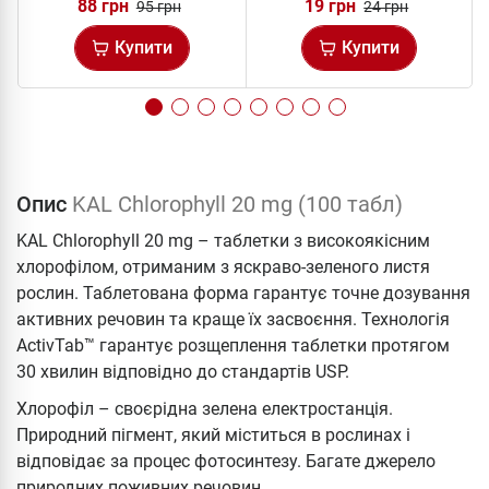
88 грн
19 грн
95 грн
24 грн
Купити
Купити
Опис
KAL Chlorophyll 20 mg (100 табл)
KAL Chlorophyll 20 mg – таблетки з високоякісним
хлорофілом, отриманим з яскраво-зеленого листя
рослин. Таблетована форма гарантує точне дозування
активних речовин та краще їх засвоєння. Технологія
ActivTab™ гарантує розщеплення таблетки протягом
30 хвилин відповідно до стандартів USP.
Хлорофіл – своєрідна зелена електростанція.
Природний пігмент, який міститься в рослинах і
відповідає за процес фотосинтезу. Багате джерело
природних поживних речовин.