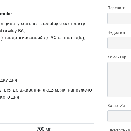
Переваги
rmula:
ліцинату магнію, L-теаніну з екстракту
ітаміну В6;
Недоліки
стандартизований до 5% вітанолідів),
Коментар
дку дня.
ується до вживання людям, які напружено
кого дня.
Ваше ім'я
700 мг
Електронна