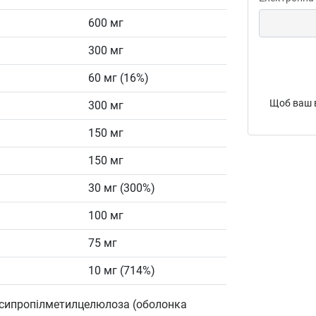
600 мг
300 мг
60 мг (16%)
Щоб ваш в
300 мг
150 мг
150 мг
30 мг (300%)
100 мг
75 мг
10 мг (714%)
ксипропілметилцелюлоза (оболонка