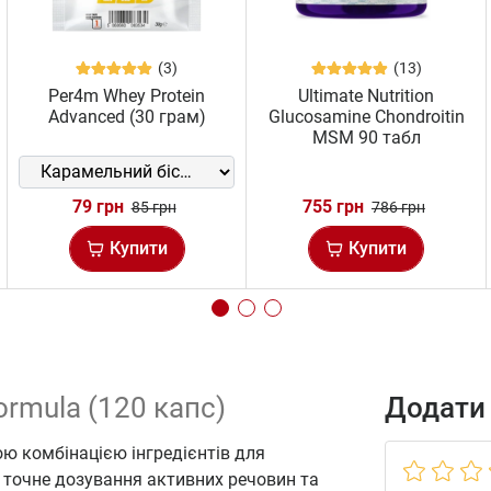
(3)
(13)
Per4m Whey Protein
Ultimate Nutrition
Advanced (30 грам)
Glucosamine Chondroitin
MSM 90 табл
79 грн
755 грн
85 грн
786 грн
Купити
Купити
ormula (120 капс)
Додати 
ою комбінацією інгредієнтів для
 точне дозування активних речовин та