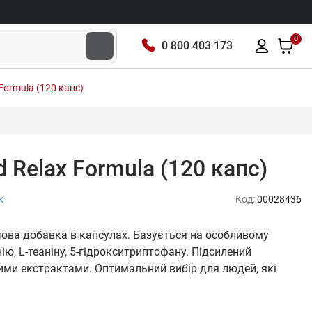
0
0 800 403 173
Formula (120 капс)
 Relax Formula (120 капс)
к
Код:
00028436
рчова добавка в капсулах. Базується на особливому
ію, L-теаніну, 5-гідрокситриптофану. Підсилений
и екстрактами. Оптимальний вибір для людей, які