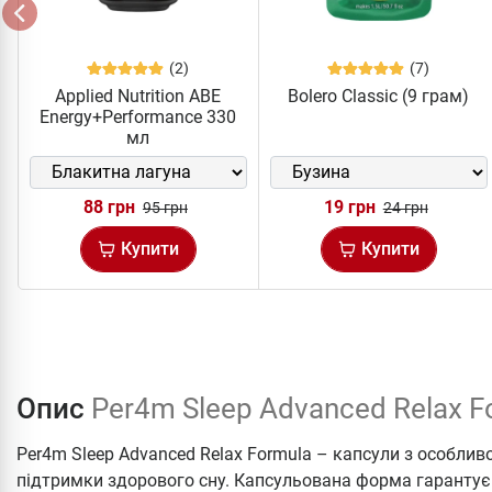
(2)
(7)
Applied Nutrition ABE
Bolero Classic (9 грам)
Energy+Performance 330
мл
88 грн
19 грн
95 грн
24 грн
Купити
Купити
Опис
Per4m Sleep Advanced Relax F
Per4m Sleep Advanced Relax Formula – капсули з особлив
підтримки здорового сну. Капсульована форма гарантує