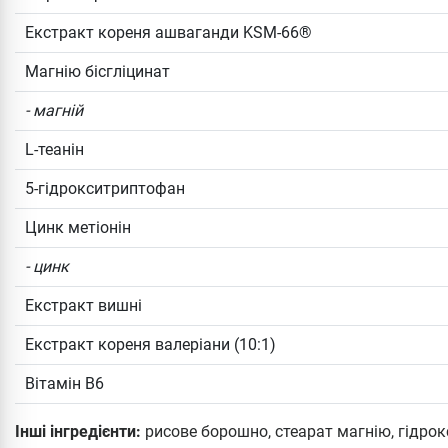
Екстракт кореня ашваганди KSM-66®
Магнію бісгліцинат
- магній
L-теанін
5-гідрокситриптофан
Цинк метіонін
- цинк
Екстракт вишні
Екстракт кореня валеріани (10:1)
Вітамін B6
Інші інгредієнти:
рисове борошно, стеарат магнію, гідро