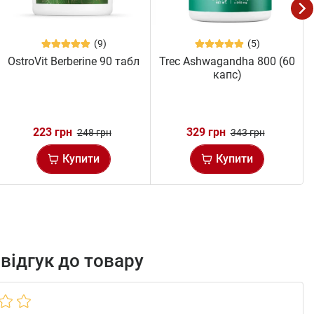
(9)
(5)
OstroVit Berberine 90 табл
Trec Ashwagandha 800 (60
капс)
223 грн
329 грн
248 грн
343 грн
Купити
Купити
відгук до товару