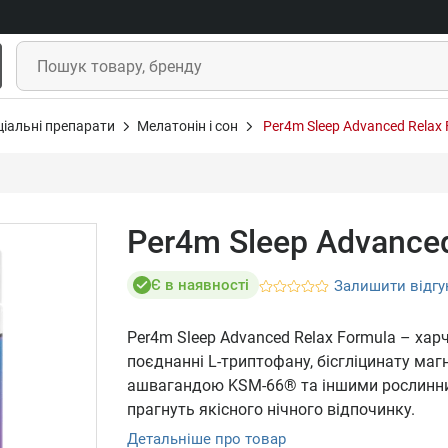
ціальні препарати
Мелатонін і сон
Per4m Sleep Advanced Relax 
Per4m Sleep Advanced
Є в наявності
Залишити відгу
Per4m Sleep Advanced Relax Formula – ха
поєднанні L-триптофану, бісгліцинату магн
ашвагандою KSM-66® та іншими рослинним
прагнуть якісного нічного відпочинку.
Детальніше про товар