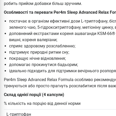
робить прийом добавки більш зручним.
Особливості та переваги Per4m Sleep Advanced Relax Fo
постачає в організм ефективні дози L-триптофану, бісг
зеленого чаю, 5-гідрокситриптофану, метіоніну цинку, в
доповнений екстрактами кореня ашваганди KSM-66® (
вишні, кореня валеріани;
сприяє здоровому розслабленню;
підтримує природні ритми сну;
покращує нічне відновлення;
допомагає прокинутися бадьорим;
ідеально підходить для підтримки вечірнього розпоря
Per4m Sleep Advanced Relax Formula особливо рекоменд
тренуються або просто прагнуть розслабитися після важ
Склад однієї порції (4 капсули)
% кількість на порцію від денної норми
L-триптофан