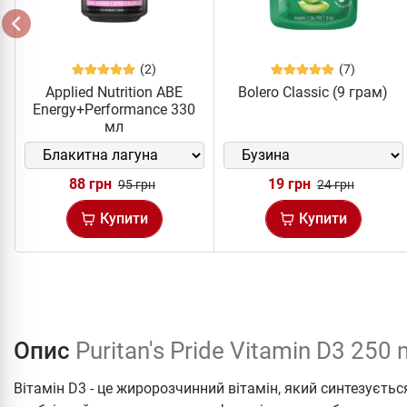
(2)
(7)
Applied Nutrition ABE
Bolero Classic (9 грам)
Energy+Performance 330
мл
88 грн
19 грн
95 грн
24 грн
Купити
Купити
Опис
Puritan's Pride Vitamin D3 250
Вітамін D3 - це жиророзчинний вітамін, який синтезується