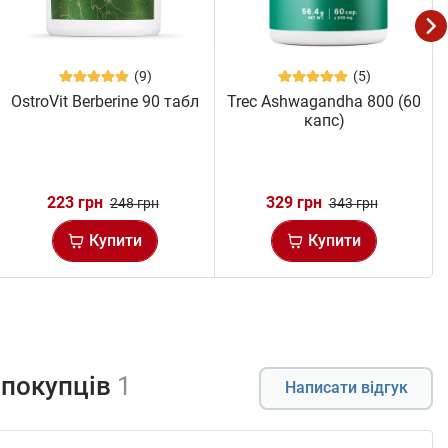
(9)
(5)
OstroVit Berberine 90 табл
Trec Ashwagandha 800 (60
капс)
223 грн
329 грн
248 грн
343 грн
Купити
Купити
 покупців
1
Написати відгук