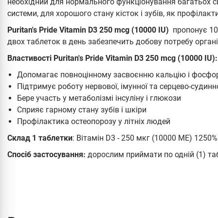
необхідний для нормального функціонування багатьох си
системи, для хорошого стану кісток і зубів, як профілакт
Puritan's Pride Vitamin D3 250 mcg (10000 IU)
пропонує 10 
двох таблеток в день забезпечить добову потребу органі
Властивості Puritan's Pride Vitamin D3 250 mcg (10000 IU):
Допомагає повноцінному засвоєнню кальцію і фосфо
Підтримує роботу нервової, імунної та серцево-судинн
Бере участь у метаболізмі інсуліну і глюкози
Сприяє гарному стану зубів і шкіри
Профілактика остеопорозу у літніх людей
Склад 1 таблетки
: Вітамін D3 - 250 мкг (10000 МЕ) 1250%
Спосіб застосування:
дорослим приймати по одній (1) табл