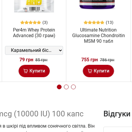
(3)
(13)
Per4m Whey Protein
Ultimate Nutrition
Advanced (30 грам)
Glucosamine Chondroitin
MSM 90 табл
79 грн
755 грн
85 грн
786 грн
Купити
Купити
 mcg (10000 IU) 100 капс
Відгуки
 в шкірі під впливом сонячного світла. Він