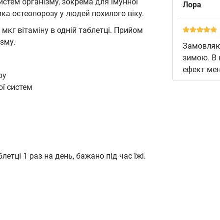
стем організму, зокрема для імунної
Лора
ика остеопорозу у людей похилого віку.
мкг вітаміну в одній таблетці. Прийом
зму.
Замовляю 
зимою. В 
ефект мен
ру
ої систем
етці 1 раз на день, бажано під час їжі.