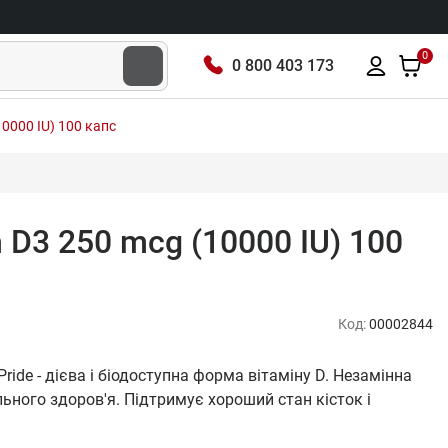
0
0 800 403 173
(10000 IU) 100 капс
in D3 250 mcg (10000 IU) 100
Код:
00002844
 Pride - дієва і біодоступна форма вітаміну D. Незамінна
ьного здоров'я. Підтримує хороший стан кісток і