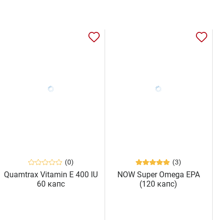
(0)
(3)
Quamtrax Vitamin E 400 IU
NOW Super Omega EPA
60 капс
(120 капс)