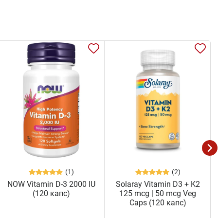
(1)
(2)
NOW Vitamin D-3 2000 IU
Solaray Vitamin D3 + K2
(120 капс)
125 mcg | 50 mcg Veg
Caps (120 капс)