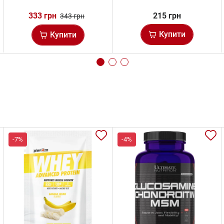
333 грн
215 грн
343 грн
Купити
Купити
-7%
-4%