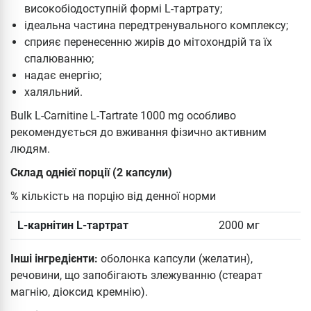
високобіодоступній формі L-тартрату;
ідеальна частина передтренувального комплексу;
сприяє перенесенню жирів до мітохондрій та їх
спалюванню;
надає енергію;
халяльний.
Bulk L-Carnitine L-Tartrate 1000 mg особливо
рекомендується до вживання фізично активним
людям.
Склад однієї порції (2 капсули)
% кількість на порцію від денної норми
L-карнітин L-тартрат
2000 мг
Інші інгредієнти:
оболонка капсули (желатин),
речовини, що запобігають злежуванню (стеарат
магнію, діоксид кремнію).