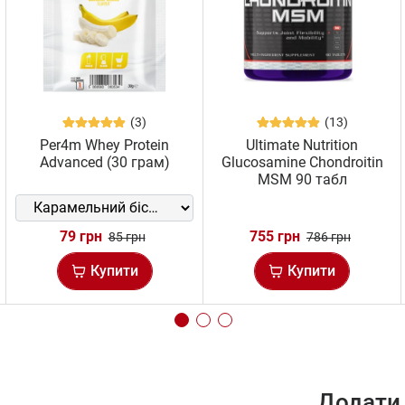
(3)
(13)
Per4m Whey Protein
Ultimate Nutrition
Advanced (30 грам)
Glucosamine Chondroitin
MSM 90 табл
79 грн
755 грн
85 грн
786 грн
Купити
Купити
Додати 