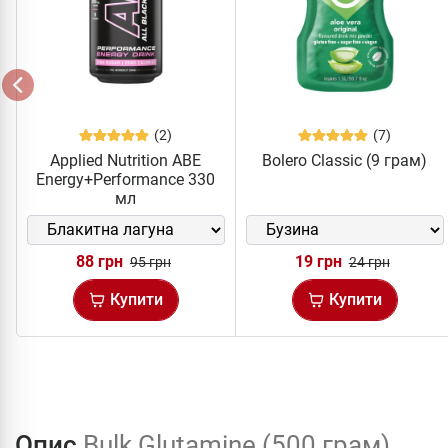
(2)
(7)
Applied Nutrition ABE
Bolero Classic (9 грам)
Energy+Performance 330
мл
88 грн
19 грн
95 грн
24 грн
Купити
Купити
Опис
Bulk Glutamine (500 грам)