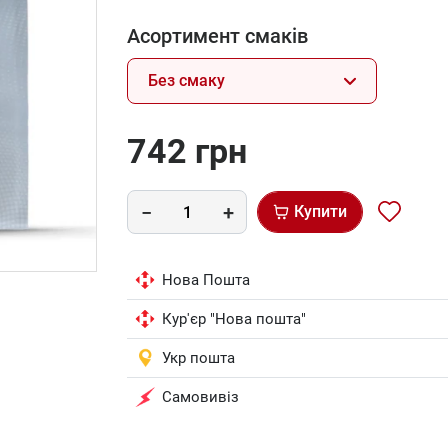
Асортимент смаків
Без смаку
742 грн
Купити
Нова Пошта
Кур'єр "Нова пошта"
Укр пошта
Самовивіз