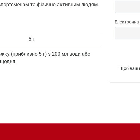
 спортсменам та фізично активним людям.
Електронна
5 г
жку (приблизно 5 г) з 200 мл води або
 щодня.
Щоб ваш в