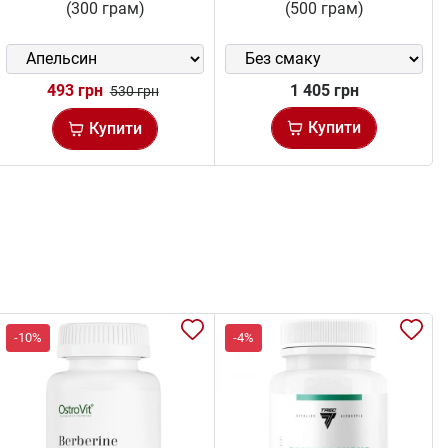
(300 грам)
(500 грам)
493 грн
1 405 грн
530 грн
Купити
Купити
-10%
-4%