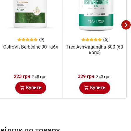
(9)
(5)
OstroVit Berberine 90 табл
Trec Ashwagandha 800 (60
капс)
223 грн
329 грн
248 грн
343 грн
Купити
Купити
відгук до товару