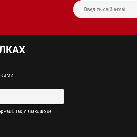
ИЛКАХ
рками
мації. Так, я знаю, що це