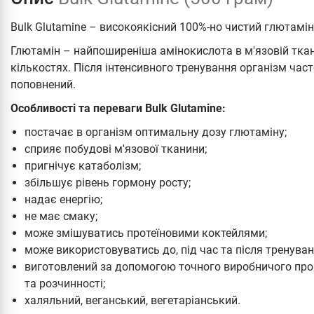
Bulk Glutamine – високоякісний 100%-но чистий глютамін
Глютамін – найпоширеніша амінокислота в м'язовій тка
кількостях. Після інтенсивного тренування організм час
поповнений.
Особливості та переваги Bulk Glutamine:
постачає в організм оптимальну дозу глютаміну;
сприяє побудові м'язової тканини;
пригнічує катаболізм;
збільшує рівень гормону росту;
надає енергію;
не має смаку;
може змішуватись протеїновими коктейлями;
може використовуватись до, під час та після тренуван
виготовлений за допомогою точного виробничого проц
та розчинності;
халяльний, веганський, вегетаріанський.