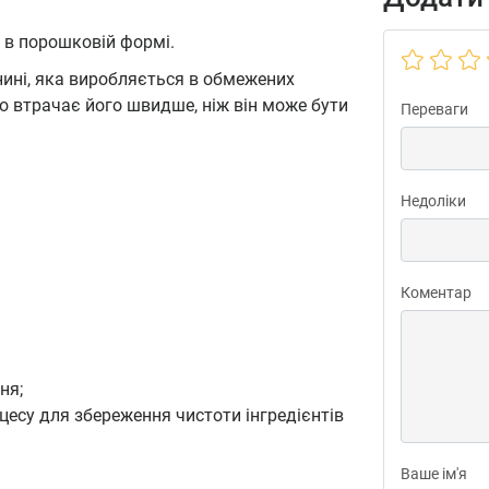
 в порошковій формі.
нині, яка виробляється в обмежених
то втрачає його швидше, ніж він може бути
Переваги
Недоліки
Коментар
ня;
есу для збереження чистоти інгредієнтів
Ваше ім'я