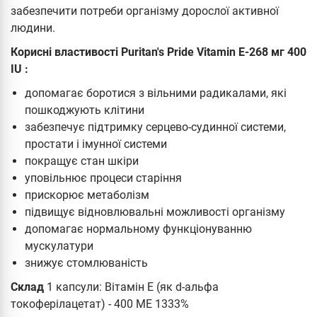
забезпечити потреби організму дорослої активної
людини.
Корисні властивості Puritan's Pride Vitamin E-268 мг 400
IU :
допомагає боротися з вільними радикалами, які
пошкоджують клітини
забезпечує підтримку серцево-судинної системи,
простати і імунної системи
покращує стан шкіри
уповільнює процеси старіння
прискорює метаболізм
підвищує відновлювальні можливості організму
допомагає нормальному функціонуванню
мускулатури
знижує стомлюваність
Склад
1 капсули: Вітамін Е (як d-альфа
токоферілацетат) - 400 МЕ 1333%