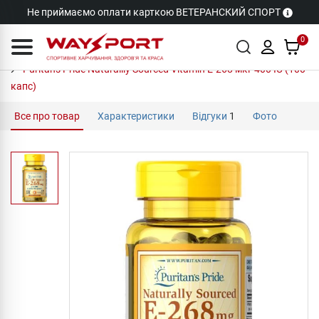
Не приймаємо оплати карткою ВЕТЕРАНСКИЙ СПОРТ
0
Puritan's Pride Naturallly Sourced Vitamin E-268 мкг 400 IU (100
капс)
Все про товар
Характеристики
Відгуки
1
Фото