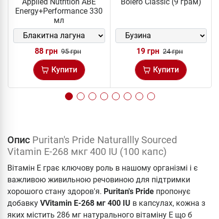
Applied Nutrition ABE
Bolero Classic (9 грам)
Energy+Performance 330
мл
88 грн
19 грн
95 грн
24 грн
Купити
Купити
Опис
Puritan's Pride Naturallly Sourced
Vitamin E-268 мкг 400 IU (100 капс)
Вітамін E грає ключову роль в нашому організмі і є
важливою живильною речовиною для підтримки
хорошого стану здоров'я.
Puritan's Pride
пропонує
добавку
VVitamin E-268 мг 400 IU
в капсулах, кожна з
яких містить 286 мг натурального вітаміну Е що б