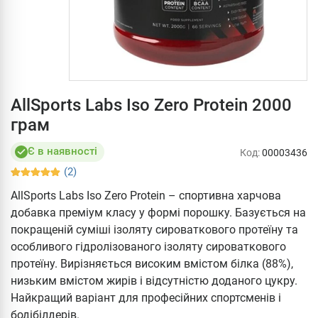
AllSports Labs Iso Zero Protein 2000
грам
Є в наявності
Код:
00003436
(2)
AllSports Labs Iso Zero Protein – спортивна харчова
добавка преміум класу у формі порошку. Базується на
покращеній суміші ізоляту сироваткового протеїну та
особливого гідролізованого ізоляту сироваткового
протеїну. Вирізняється високим вмістом білка (88%),
низьким вмістом жирів і відсутністю доданого цукру.
Найкращий варіант для професійних спортсменів і
бодібілдерів.