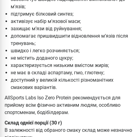
м'язів;
підтримує білковий синтез;
активізує набір м'язової маси;
захищає м’язи від руйнування;
допомагає пришвидшити відновлення м’язів після
тренувань;
швидко і легко розчиняється;
не містить доданого цукру;
характеризується низьким вмістом жирів;
не має в складі аспартаму, гмо, глютену;
доступний у великій кількості різноманітних
смакових варіантів.
AllSports Labs Iso Zero Protein рекомендується для
прийому всім фізично активним людям, особливо
спортсменам, бодібілдерам.
Склад однієї порції (30 г)
В залежності від обраного смаку склад може незначно