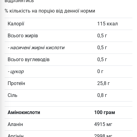
відрізнятись
% кількість на порцію від денної норми
Калорії
115 ккал
Всього жирів
0,5 г
- насичені жирні кислоти
0,5 г
Всього вуглеводів
0,5 г
- цукор
0 г
Протеїн
25,8 г
Сіль
0,8 г
Амінокислоти
100 грам
Аланін
4915 мг
Аргінін
2998 мг