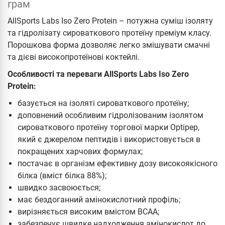
грам
AllSports Labs Iso Zero Protein – потужна суміш ізоляту
та гідролізату сироваткового протеїну преміум класу.
Порошкова форма дозволяє легко змішувати смачні
та дієві високопротеїнові коктейлі.
Особливості та переваги AllSports Labs Iso Zero
Protein:
базується на ізоляті сироваткового протеїну;
доповнений особливим гідролізованим ізолятом
сироваткового протеїну торгової марки Optipep,
який є джерелом пептидів і використовується в
покращених харчових формулах;
постачає в організм ефективну дозу високоякісного
білка (вміст білка 88%);
швидко засвоюється;
має бездоганний амінокислотний профіль;
вирізняється високим вмістом BCAA;
забезпечує швидке надходження амінокислот до