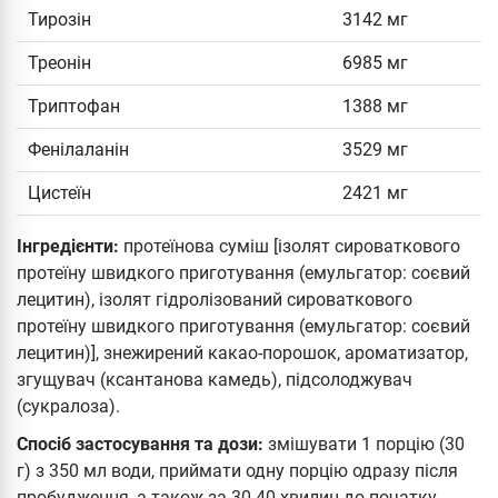
Тирозін
3142 мг
Треонін
6985 мг
Триптофан
1388 мг
Фенілаланін
3529 мг
Цистеїн
2421 мг
Інгредієнти:
протеїнова суміш [ізолят сироваткового
протеїну швидкого приготування (емульгатор: соєвий
лецитин), ізолят гідролізований сироваткового
протеїну швидкого приготування (емульгатор: соєвий
лецитин)], знежирений какао-порошок, ароматизатор,
згущувач (ксантанова камедь), підсолоджувач
(сукралоза).
Спосіб застосування та дози:
змішувати 1 порцію (30
г) з 350 мл води, приймати одну порцію одразу після
пробудження, а також за 30-40 хвилин до початку