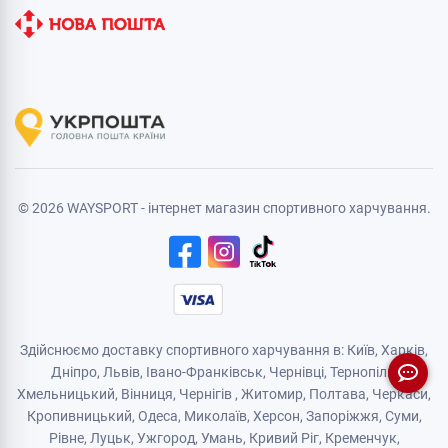
© 2026 WAYSPORT - інтернет магазин спортивного харчування.
Здійснюємо доставку спортивного харчування в: Київ, Харків,
Дніпро
, Львів, Івано-Франківськ,
Чернівці
,
Тернопіль
,
Хмельницький
, Вінниця,
Чернігів
,
Житомир
, Полтава, Черкаси,
Кропивницький,
Одеса
, Миколаїв, Херсон, Запоріжжя,
Суми
,
Рівне
,
Луцьк
,
Ужгород
,
Умань
,
Кривий Ріг
,
Кременчук
,