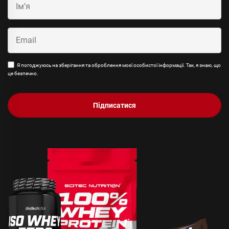
Я погоджуюсь на зберігання та оброблення моєї особистої інформації. Так, я знаю, що
це безпечно.
Підписатися