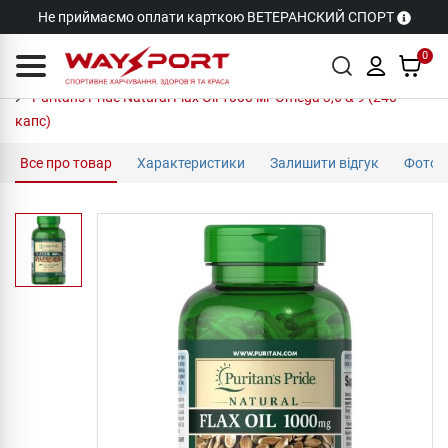
Не приймаємо оплати карткою ВЕТЕРАНСКИЙ СПОРТ
0
Puritan's Pride Natural Flax Oil 1000 мг Omega 3,6 & 9 (240
капс)
Все про товар
Характеристики
Залишити відгук
Фото