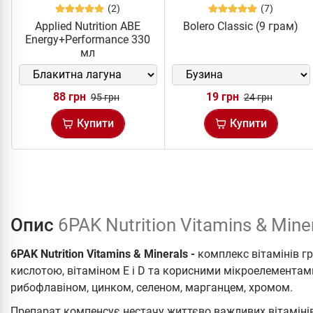
(2)
(7)
Applied Nutrition ABE
Bolero Classic (9 грам)
Energy+Performance 330
мл
88 грн
19 грн
95 грн
24 грн
Купити
Купити
Опис
6PAK Nutrition Vitamins & Mine
6PAK Nutrition Vitamins & Minerals -
комплекс вітамінів г
кислотою, вітаміном Е і D та корисними мікроелементами
рибофлавіном, цинком, селеном, марганцем, хромом.
Препарат компенсує нестачу життєво важливих вітамінів