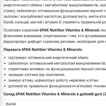
енергетичного обміну і метаболізму макроелементів, зах
стресу, забезпечує оптимальне функціонування імунної си
залізом і аскорбінової кислотою допомагають зняти вто
Калій, кальцій, магній і вітамін D сприяють правильній р
Особливо корисний
6PAK Nutrition Vitamins & Minerals
лю
фізичними вправами, спортсменам і тим, хто дотримував
відшкодовує дефіцит корисних речовин, необхідних для 
Переваги 6PAK Nutrition Vitamins & Minerals:
підтримує оптимальний енергетичний обмін;
забезпечує оптимальний метаболізм макроелементів;
сприятливо впливає на функціонування імунної систем
захищає клітини від окислення;
знижує втому, нормалізує роботу нервових клітин;
допомагає правильно функціонувати м'язових тканин
Склад 6PAK Nutrition Vitamins & Minerals в добовій дозі (
Калій