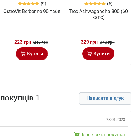
(9)
(5)
OstroVit Berberine 90 табл
Trec Ashwagandha 800 (60
капс)
223 грн
329 грн
248 грн
343 грн
Купити
Купити
 покупців
1
Написати відгук
28.01.2023
Перевірена покупка