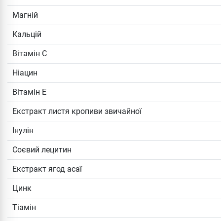
Магній
Кальцій
Вітамін C
Ніацин
Вітамін Е
Екстракт листя кропиви звичайної
Інулін
Соєвий лецитин
Екстракт ягод асаї
Цинк
Тіамін