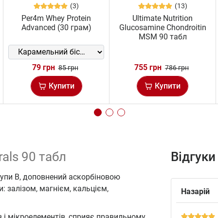
(3)
(13)
Per4m Whey Protein
Ultimate Nutrition
Advanced (30 грам)
Glucosamine Chondroitin
MSM 90 табл
79 грн
755 грн
85 грн
786 грн
Купити
Купити
rals 90 табл
Відгуки
рупи В, доповнений аскорбіновою
: залізом, магнієм, кальцієм,
Назарій
 і мікроелементів, сприяє правильному