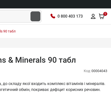
0
0 800 403 173
ls 90 табл
ns & Minerals 90 табл
Код:
00004043
а, до складу якої входить комплекс вітамінів і мінералів.
гетичний обмін, покриває дефіцит корисних речовин.