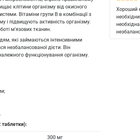
ищає клітини організму від окисного
Хороший к
стеми. Вітаміни групи В в комбінації з
необхідни
му і підвищують активність організму.
необхідна
оботі м'язових тканин.
незбаланс
дям, які займаються інтенсивними
ся незбалансованої дієти. Він
належного функціонування організму.
и;
.
2 таблетки):
300 мг