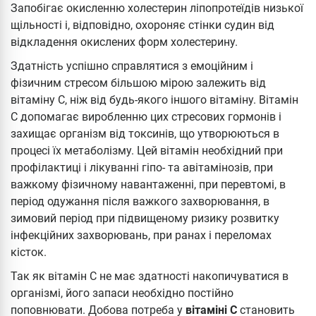
Запобігає окисленню холестерин ліпопротеїдів низької
щільності і, відповідно, охороняє стінки судин від
відкладення окислених форм холестерину.
Здатність успішно справлятися з емоційним і
фізичним стресом більшою мірою залежить від
вітаміну С, ніж від будь-якого іншого вітаміну. Вітамін
С допомагає виробленню цих стресових гормонів і
захищає організм від токсинів, що утворюються в
процесі їх метаболізму. Цей вітамін необхідний при
профілактиці і лікуванні гіпо- та авітамінозів, при
важкому фізичному навантаженні, при перевтомі, в
період одужання після важкого захворювання, в
зимовий період при підвищеному ризику розвитку
інфекційних захворювань, при ранах і переломах
кісток.
Так як вітамін С не має здатності накопичуватися в
організмі, його запаси необхідно постійно
поповнювати. Добова потреба у
вітаміні С
становить