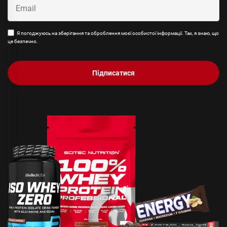
Я погоджуюсь на зберігання та оброблення моєї особистої інформації. Так, я знаю, що
це безпечно.
Підписатися