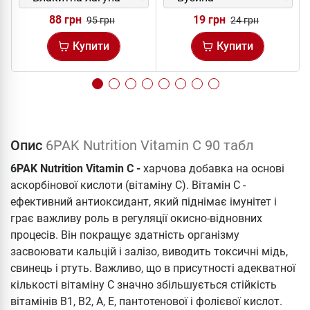
88 грн
19 грн
95 грн
24 грн
Купити
Купити
Опис
6PAK Nutrition Vitamin C 90 табл
6PAK Nutrition Vitamin C -
харчова добавка на основі
аскорбінової кислоти (вітаміну С). Вітамін С -
ефективний антиоксидант, який піднімає імунітет і
грає важливу роль в регуляції окисно-відновних
процесів. Він покращує здатність організму
засвоювати кальцій і залізо, виводить токсичні мідь,
свинець і ртуть. Важливо, що в присутності адекватної
кількості вітаміну С значно збільшується стійкість
вітамінів В1, В2, A, E, пантотенової і фолієвої кислот.