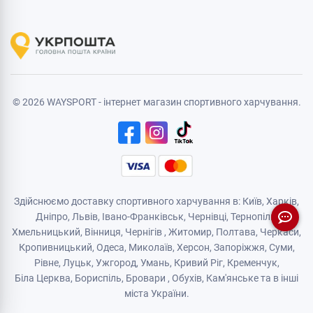
© 2026 WAYSPORT - інтернет магазин спортивного харчування.
Здійснюємо доставку спортивного харчування в: Київ, Харків,
Дніпро
, Львів, Івано-Франківськ,
Чернівці
,
Тернопіль
,
Хмельницький
, Вінниця,
Чернігів
,
Житомир
, Полтава, Черкаси,
Кропивницький,
Одеса
, Миколаїв, Херсон, Запоріжжя,
Суми
,
Рівне
,
Луцьк
,
Ужгород
,
Умань
,
Кривий Ріг
,
Кременчук
,
Біла Церква
,
Бориспіль
,
Бровари
,
Обухів
,
Кам'янськe
та в інші
міста України.