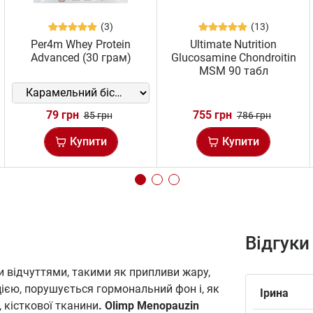
(3)
(13)
Per4m Whey Protein
Ultimate Nutrition
Advanced (30 грам)
Glucosamine Chondroitin
MSM 90 табл
79 грн
755 грн
85 грн
786 грн
Купити
Купити
Відгуки
 відчуттями, такими як припливи жару,
ацією, порушується гормональний фон і, як
Ірина
 кісткової тканини
. Olimp Menopauzin