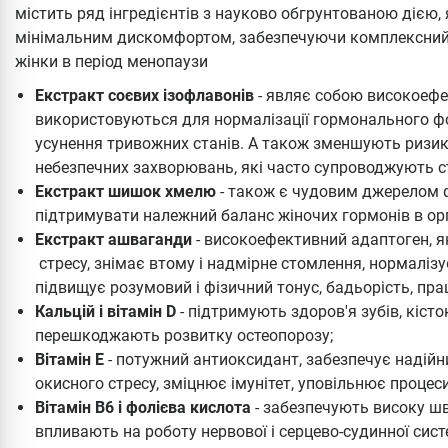
містить ряд інгредієнтів з науково обгрунтованою дією
мінімальним дискомфортом, забезпечуючи комплексний 
жінки в період менопаузи
Екстракт соєвих ізофлавонів
- являє собою високоефек
використовуються для нормалізації гормонального фо
усунення тривожних станів. А також зменшують ризик
небезпечних захворювань, які часто супроводжують ст
Екстракт шишок хмелю
- також є чудовим джерелом ф
підтримувати належний баланс жіночих гормонів в орг
Екстракт ашваганди
- високоефективний адаптоген, я
стресу, знімає втому і надмірне стомлення, нормалізу
підвищує розумовий і фізичний тонус, бадьорість, пра
Кальцій і вітамін D
- підтримують здоров'я зубів, кісток
перешкоджають розвитку остеопорозу;
Вітамін Е
- потужний антиоксидант, забезпечує надійни
окисного стресу, зміцнює імунітет, уповільнює процес
Вітамін В6 і фолієва кислота
- забезпечують високу шв
впливають на роботу нервової і серцево-судинної сис