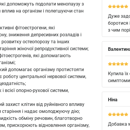
, які допоможуть подолати менопаузу з
вплив на організм і полегшуючи стан
Дуже зад
боротися 
тивні фітоестрогени, які
з чим пор
ну, зниження депресивних розладів і
 розвитку остеопорозу та інших
аріння жіночої репродуктивної системи;
Валентин
ітоестрогенів, які допомагають
анізмі;
кий допомагає організму протистояти
Купила їх
є роботу центральної нервової системи,
симптоми 
цездатність;
 і всієї опорно-рухової системи,
Ніна
й захист клітин від руйнівного впливу
и старіння і надає омолоджуючу дію;
идкість обміну речовин, благотворно
Добавка м
тем, прискорюють відновлення організму,