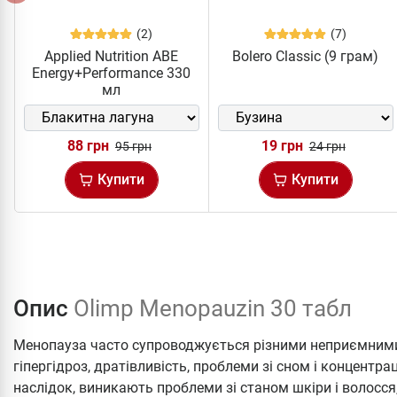
(2)
(7)
Applied Nutrition ABE
Bolero Classic (9 грам)
Energy+Performance 330
мл
88 грн
19 грн
95 грн
24 грн
Купити
Купити
Опис
Olimp Menopauzin 30 табл
Менопауза часто супроводжується різними неприємними
гіпергідроз, дратівливість, проблеми зі сном і концентр
наслідок, виникають проблеми зі станом шкіри і волосся,