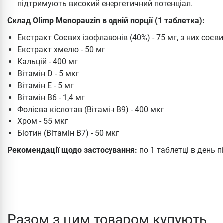
підтримують високий енергетичний потенціал.
Склад Olimp Menopauzin в одній порції (1 таблетка):
Екстракт Соєвих ізофлавонів (40%) - 75 мг, з них соєви
Екстракт хмелю - 50 мг
Кальцій - 400 мг
Вітамін D - 5 мкг
Вітамін Е - 5 мг
Вітамін B6 - 1,4 мг
Фолієва кіслотав (Вітамін В9) - 400 мкг
Хром - 55 мкг
Біотин (Вітамін В7) - 50 мкг
Рекомендації щодо застосування:
по 1 таблетці в день пі
Разом з цим товаром купують