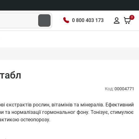
0
0 800 403 173
л
 табл
Код:
00004771
ві єкстрактів рослин, вітамінів та мінералів. Ефективний
и та нормалізації гормональног фону. Тонізує, стимулює
лактикою остеопорозу.