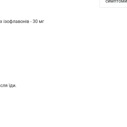
симптоми.
х ізофлавонів - 30 мг
сля їди.