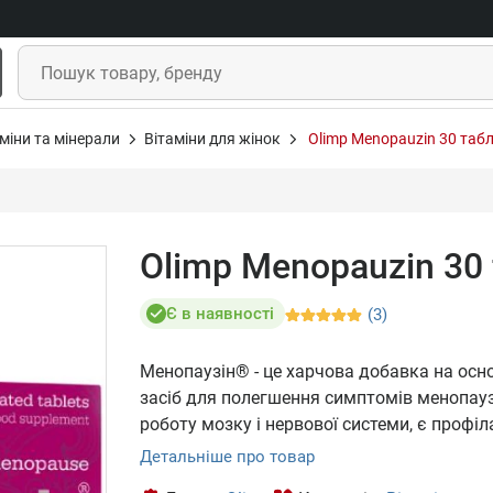
міни та мінерали
Вітаміни для жінок
Olimp Menopauzin 30 таб
Olimp Menopauzin 30
Є в наявності
(3)
Менопаузін® - це харчова добавка на осно
засіб для полегшення симптомів менопауз
роботу мозку і нервової системи, є профі
Детальніше про товар