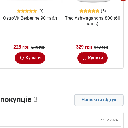
(9)
(5)
OstroVit Berberine 90 табл
Trec Ashwagandha 800 (60
капс)
223 грн
329 грн
248 грн
343 грн
Купити
Купити
 покупців
3
Написати відгук
27.12.2024