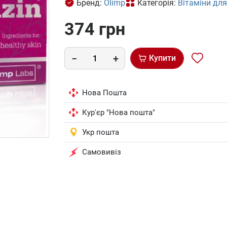
Бренд:
Olimp
Категорія:
Вітаміни для
374 грн
Купити
Нова Пошта
Кур'єр "Нова пошта"
Укр пошта
Самовивіз