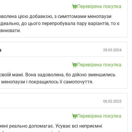
Перевірена покупка
оволена цією добавкою, з симптомами менопаузи
ідеально, до цього перепробувала пару варіантів, то є
івнювати.
а
29.03.2024
Перевірена покупка
 своїй мамі. Вона задоволена, бо дійсно зменшились
менопаузи і покращилось її самопочуття.
06.02.2023
Перевірена покупка
ені реально допомагає. Усуває всі неприємні