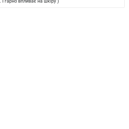
 І гарно впливає на шкіру )