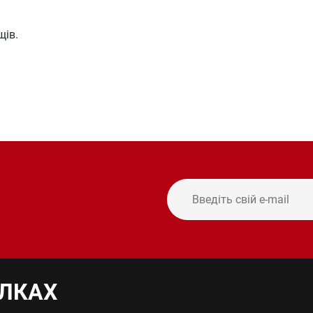
щів.
ИЛКАХ