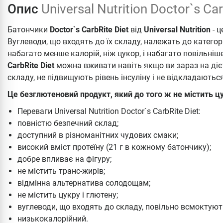
Опис
Universal Nutrition Doctor`s Ca
Батончики
Doctor`s CarbRite Diet
від
Universal Nutrition
- ц
Вуглеводи, що входять до їх складу, належать до категорі
набагато менше калорій, ніж цукор, і набагато повільні
CarbRite Diet
можна вживати навіть якщо ви зараз на дієті
складу, не підвищують рівень інсуліну і не відкладаються
Це безглютеновий продукт, який до того ж не містить цу
Переваги Universal Nutrition Doctor`s CarbRite Diet:
повністю безпечний склад;
доступний в різноманітних чудових смаки;
високий вміст протеїну (21 г в кожному батончику);
добре впливає на фігуру;
не містить транс-жирів;
відмінна альтернатива солодощам;
не містить цукру і глютену;
вуглеводи, що входять до складу, повільно всмоктуют
низькокалорійний.