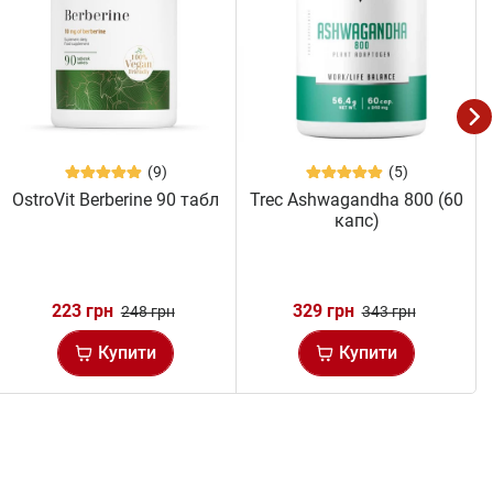
(9)
(5)
OstroVit Berberine 90 табл
Trec Ashwagandha 800 (60
капс)
223 грн
329 грн
248 грн
343 грн
Купити
Купити