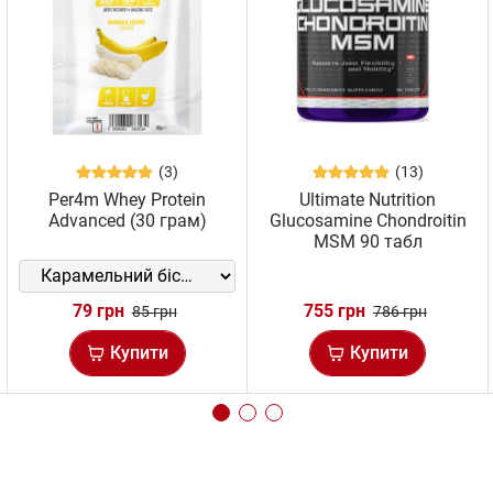
(3)
(13)
Per4m Whey Protein
Ultimate Nutrition
Advanced (30 грам)
Glucosamine Chondroitin
MSM 90 табл
79 грн
755 грн
85 грн
786 грн
Купити
Купити