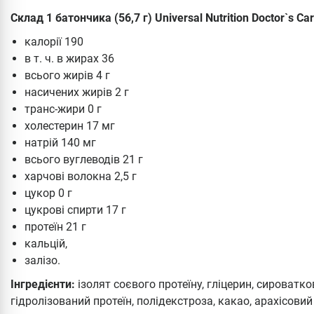
Склад 1 батончика (56,7 г) Universal Nutrition Doctor`s Car
калорії 190
в т. ч. в жирах 36
всього жирів 4 г
насичених жирів 2 г
транс-жири 0 г
холестерин 17 мг
натрій 140 мг
всього вуглеводів 21 г
харчові волокна 2,5 г
цукор 0 г
цукрові спирти 17 г
протеїн 21 г
кальцій,
залізо.
Інгредієнти:
ізолят соєвого протеїну, гліцерин, сироватк
гідролізований протеїн, полідекстроза, какао, арахісови