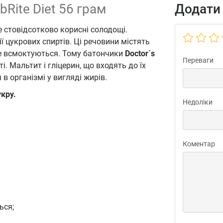
rbRite Diet 56 грам
Додати 
е стовідсотково корисні солодощі.
ї цукрових спиртів. Ці речовини містять
ше всмоктуються. Тому батончики
Doctor`s
Переваги
. Мальтит і гліцерин, що входять до їх
 в організмі у вигляді жирів.
кру.
Недоліки
Коментар
ься;