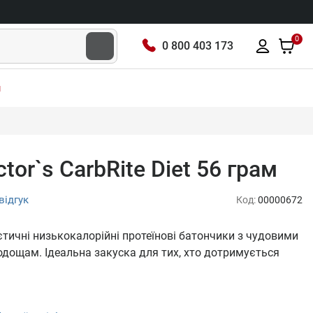
0
0 800 403 173
м
ctor`s CarbRite Diet 56 грам
відгук
Код:
00000672
- дієтичні низькокалорійні протеїнові батончики з чудовими
дощам. Ідеальна закуска для тих, хто дотримується