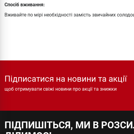
Спосіб вживання:
Вживайте по мірі необхідності замість звичайних солодо
Підписатися на новини та акції
щоб отримувати свіжі новини про акції та знижки
ПІДПИШІТЬСЯ, МИ В РОЗС