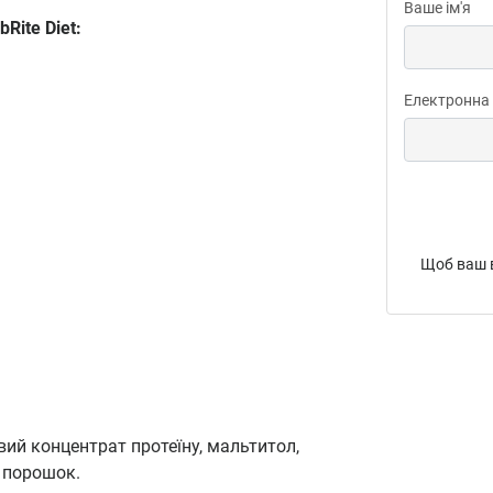
Ваше ім'я
bRite Diet:
Електронна
Щоб ваш в
овий концентрат протеїну, мальтитол,
й порошок.