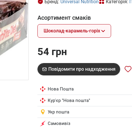
Бренд:
Universal Nutrition
Категорія:
П
Асортимент смаків
Шоколад-карамель-горіх
54 грн
Повідомити про надходження
Нова Пошта
Кур'єр "Нова пошта"
Укр пошта
Самовивіз