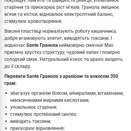
покращує пам'ять та швидкість реакції, уповільнює
старіння та прискорює ріст м'язів. Гранола зміцнює
м'язи та кістки, відновлює електролітний баланс,
стимулює кровотворення.
Вівсяні пластівці нормалізують роботу кишечника,
добре вгамовують апетит, виводятьть токсини. І
водночас
Sante Гранола
неймовірно смачна! Має
приємну хрустку структуру, чудовий запах і помірно
солодкий смак. Натуральний кокос та арахіс входять
до її складу.
Переваги Sante Гранола з арахісом та кокосом 350
грам:
збагачує організм білком, мінералами, вітамінами,
ненасиченими жирними кислотами;
уповільнює старіння;
стимулює протеїновий синтез;
виводить токсини;
прискорює відновлення;