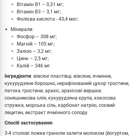
Вітамін В1 – 0,31 мг;
Вітамін В3 – 3,1 мг;
Фолієва кислота - 43,4 мкг;
Мінерали:
Фосфор – 308 мг;
Магній – 105 мг;
Залізо – 3,2 мг;
Цинк – 2,5 мг;
Калій – 346 мг.
Інгредієнти
: вівсяні пластівці, вівсяне, ячмінне,
кукурудзяне борошно, нерафінований цукор тростини,
патока тростини, арахіс, арахісові вершки,
соняшникова олія, кукурудзяна крупа, кокосова
стружка, морська сіль, карбонат натрію, соєвий
лецитин, екстракт ячмінного солоду.
Спосіб застосування:
3-4 столові ложки граноли залити молоком (йогуртом,