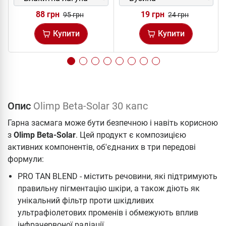
88 грн
19 грн
95 грн
24 грн
Купити
Купити
Опис
Olimp Beta-Solar 30 капс
Гарна засмага може бути безпечною і навіть корисною
з
Olimp Beta-Solar
. Цей продукт є композицією
активних компонентів, об'єднаних в три передові
формули:
PRO TAN BLEND - містить речовини, які підтримують
правильну пігментацію шкіри, а також діють як
унікальний фільтр проти шкідливих
ультрафіолетових променів і обмежують вплив
інфрачервоної радіації.