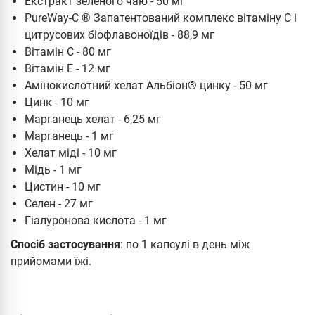
Екстракт зеленого чаю - 50 мг
PureWay-C ® Запатентований комплекс вітаміну С і
цитрусових біофлавоноїдів - 88,9 мг
Вітамін С - 80 мг
Вітамін Е - 12 мг
Амінокислотний хелат Альбіон® цинку - 50 мг
Цинк - 10 мг
Марганець хелат - 6,25 мг
Марганець - 1 мг
Хелат міді - 10 мг
Мідь - 1 мг
Цистин - 10 мг
Селен - 27 мг
Гіалуронова кислота - 1 мг
Спосіб застосування
: по 1 капсулі в день між
прийомами їжі.