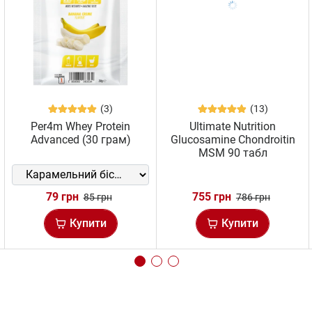
(3)
(13)
Per4m Whey Protein
Ultimate Nutrition
Advanced (30 грам)
Glucosamine Chondroitin
MSM 90 табл
79 грн
755 грн
85 грн
786 грн
Купити
Купити