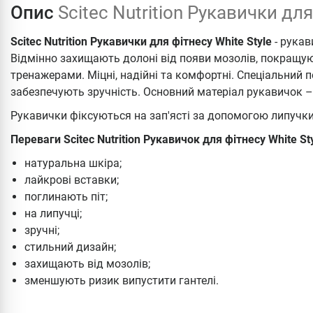
Опис
Scitec Nutrition Рукавички для
Scitec Nutrition Рукавички для фітнесу White Style
- рукав
Відмінно захищають долоні від появи мозолів, покращую
тренажерами. Міцні, надійні та комфортні. Спеціальний 
забезпечують зручність. Основний матеріал рукавичок –
Рукавички фіксуються на зап'ясті за допомогою липучки
Переваги Scitec Nutrition Рукавичок для фітнесу White St
натуральна шкіра;
лайкрові вставки;
поглинають піт;
на липучці;
зручні;
стильний дизайн;
захищають від мозолів;
зменшують ризик випустити гантелі.