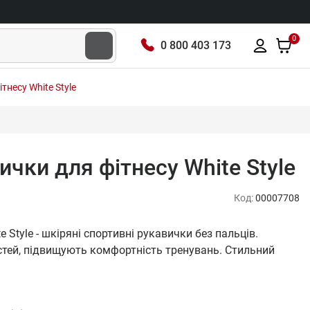
0
0 800 403 173
ітнесу White Style
вички для фітнесу White Style
Код:
00007708
e Style - шкіряні спортивні рукавички без пальців.
стей, підвищують комфортність тренувань. Стильний