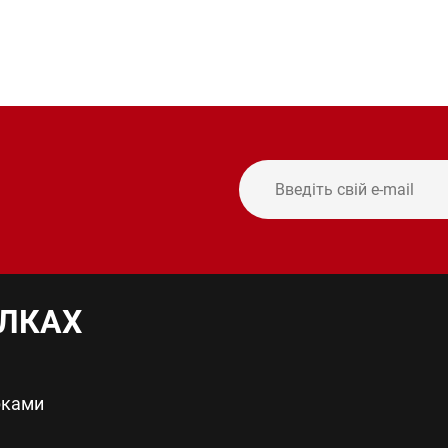
ИЛКАХ
рками