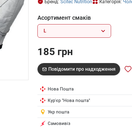
Бренд:
Scitec Nutrition
Категорія:
Чол
Асортимент смаків
L
185 грн
Повідомити про надходження
Нова Пошта
Кур'єр "Нова пошта"
Укр пошта
Самовивіз