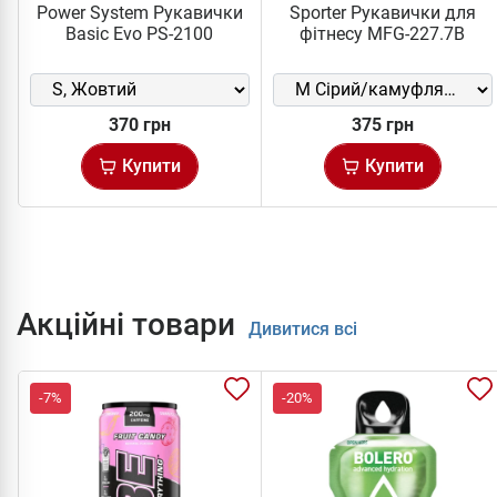
Power System Рукавички
Sporter Рукавички для
Basic Evo PS-2100
фітнесу MFG-227.7B
370 грн
375 грн
Купити
Купити
Акційні товари
Дивитися всі
-7%
-20%