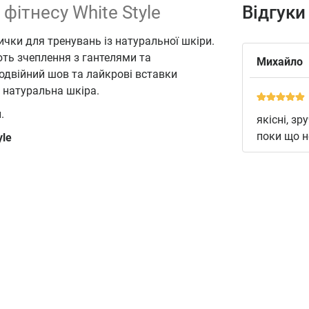
 фітнесу White Style
Відгуки
ички для тренувань із натуральної шкіри.
ть зчеплення з гантелями та
Михайло
подвійний шов та лайкрові вставки
 натуральна шкіра.
.
якісні, зр
поки що н
yle