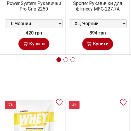
Power System Рукавички
Sporter Рукавички для
Pro Grip 2250
фітнесу MFG-227.7A
420 грн
394 грн
Купити
Купити
-7%
-4%