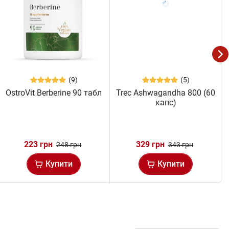
(9)
(5)
OstroVit Berberine 90 табл
Trec Ashwagandha 800 (60
капс)
223 грн
329 грн
248 грн
343 грн
Купити
Купити