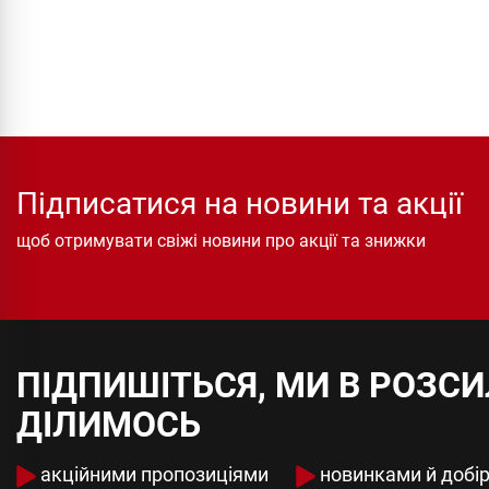
Підписатися на новини та акції
щоб отримувати свіжі новини про акції та знижки
ПІДПИШІТЬСЯ, МИ В РОЗС
ДІЛИМОСЬ
акційними пропозиціями
новинками й добі