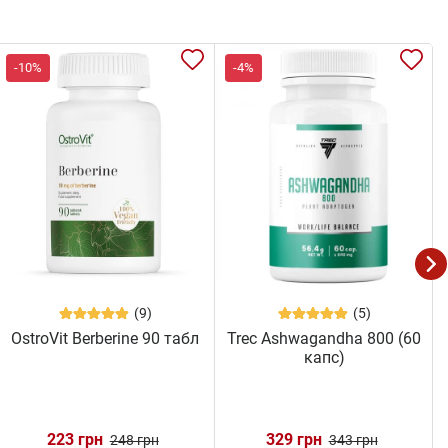
-10%
-4%
(9)
(5)
OstroVit Berberine 90 табл
Trec Ashwagandha 800 (60
капс)
223 грн
329 грн
248 грн
343 грн