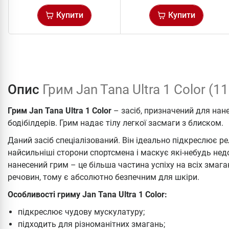
Купити
Купити
Опис
Грим Jan Tana Ultra 1 Color (1
Грим Jan Tana Ultra 1 Color
– засіб, призначений для нан
бодібілдерів. Грим надає тілу легкої засмаги з блиском.
Даний засіб спеціалізований. Він ідеально підкреслює рел
найсильніші сторони спортсмена і маскує які-небудь недо
нанесений грим – це більша частина успіху на всіх змага
речовин, тому є абсолютно безпечним для шкіри.
Особливості гриму Jan Tana Ultra 1 Color:
підкреслює чудову мускулатуру;
підходить для різноманітних змагань;