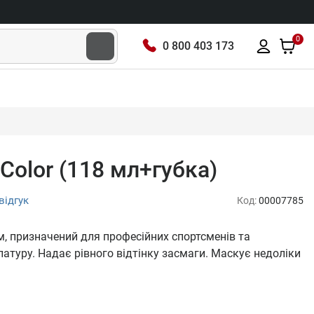
0
0 800 403 173
 Color (118 мл+губка)
відгук
Код:
00007785
им, призначений для професійних спортсменів та
атуру. Надає рівного відтінку засмаги. Маскує недоліки