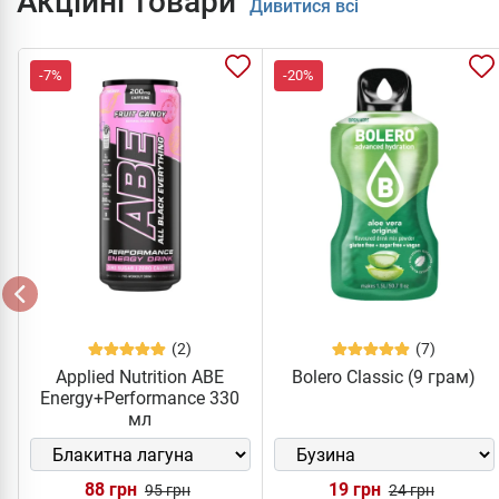
Акційні товари
Дивитися всі
-7%
-20%
(2)
(7)
Applied Nutrition ABE
Bolero Classic (9 грам)
Energy+Performance 330
мл
88 грн
19 грн
95 грн
24 грн