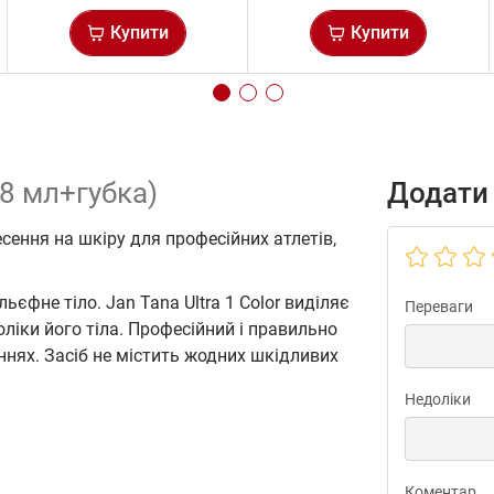
Купити
Купити
18 мл+губка)
Додати 
есення на шкіру для професійних атлетів,
ьєфне тіло. Jan Tana Ultra 1 Color виділяє
Переваги
ліки його тіла. Професійний і правильно
ннях. Засіб не містить жодних шкідливих
Недоліки
Коментар