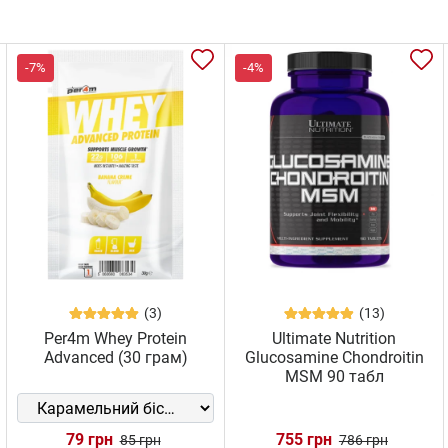
-7%
-4%
(3)
(13)
Per4m Whey Protein
Ultimate Nutrition
Advanced (30 грам)
Glucosamine Chondroitin
MSM 90 табл
79 грн
755 грн
85 грн
786 грн