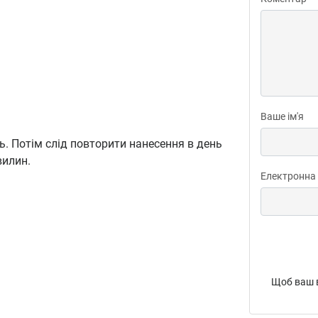
Ваше ім'я
ь. Потім слід повторити нанесення в день
вилин.
Електронна
Щоб ваш в