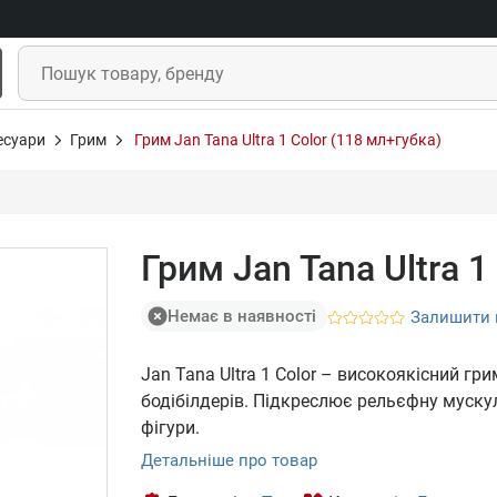
есуари
Грим
Грим Jan Tana Ultra 1 Color (118 мл+губка)
Грим Jan Tana Ultra 1
Немає в наявності
Залишити 
Jan Tana Ultra 1 Color – високоякісний гр
бодібілдерів. Підкреслює рельєфну мускул
фігури.
Детальніше про товар