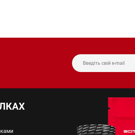
ИЛКАХ
рками