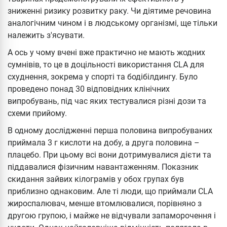
зниженні ризику розвитку раку. Чи діятиме речовина
аналогічним чином і в людському організмі, ще тільки
належить з'ясувати.
А ось у чому вчені вже практично не мають жодних
сумнівів, то це в доцільності використання CLA для
схуднення, зокрема у спорті та бодібілдингу. Було
проведено понад 30 відповідних клінічних
випробувань, під час яких тестувалися різні дози та
схеми прийому.
В одному дослідженні перша половина випробуваних
приймала 3 г кислоти на добу, а друга половина –
плацебо. При цьому всі вони дотримувалися дієти та
піддавалися фізичним навантаженням. Показник
скидання зайвих кілограмів у обох групах був
приблизно однаковим. Але ті люди, що приймали CLA
жироспалювач, менше втомлювалися, порівняно з
другою групою, і майже не відчували запаморочення і