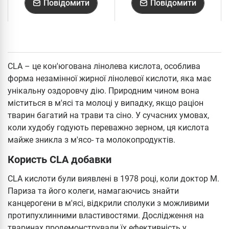
Повідомити
Повідомити
CLA – це кон'югована лінолева кислота, особлива
форма незамінної жирної лінолевої кислоти, яка має
унікальну оздоровчу дію. Природним чином вона
міститься в м'ясі та молоці у випадку, якщо раціон
тварин багатий на трави та сіно. У сучасних умовах,
коли худобу годують переважно зерном, ця кислота
майже зникла з м'ясо- та молокопродуктів.
Користь CLA добавки
CLA кислоти були виявлені в 1978 році, коли доктор М.
Париза та його колеги, намагаючись знайти
канцерогени в м'ясі, відкрили сполуки з можливими
протипухлинними властивостями. Дослідження на
тваринах продемонстрували їх ефективність у