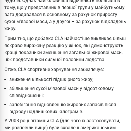
нудоти. Однак найголовніша відмінність полягала в
тому, що у представників першої групи у майбутньому
вага додавалася в основному за рахунок приросту
сухої м'язової маси, а у другої – за рахунок відкладень
жиру.
Примітно, що добавка CLA найчастіше викликає більш
яскраво виражену реакцію у жінок, які демонструють
кращі показники зменшення загальної жирової маси,
ніж представники сильної половини людства.
Отже, CLA спортивне харчування забезпечує:
зниження кількості підшкірного жиру;
збільшення сухої м'язової маси у відсотковому
співвідношенні;
запобігання відновленню жирових запасів після
відходу надлишкових кілограмів.
У 2008 році вітаміни CLA (для чого їх застосовувати,
ми розповіли вище) були схвалені американським