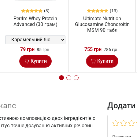
(3)
(13)
Per4m Whey Protein
Ultimate Nutrition
Advanced (30 грам)
Glucosamine Chondroitin
MSM 90 табл
79 грн
755 грн
85 грн
786 грн
Купити
Купити
 капс
Додати 
ктивною композицією двох інгредієнтів с
тує точне дозування активних речовин
Переваги