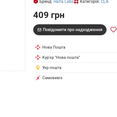
Бренд:
HaYa Labs
Категорія:
CLA
409 грн
Повідомити про надходження
Нова Пошта
Кур'єр "Нова пошта"
Укр пошта
Самовивіз