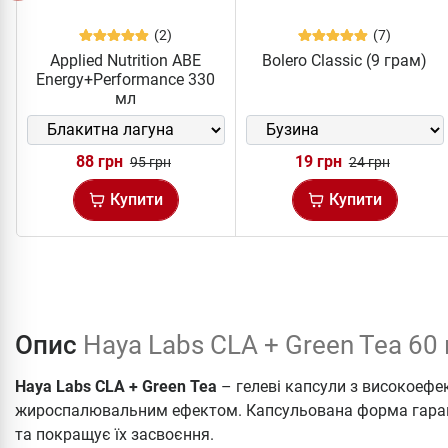
(2)
(7)
Applied Nutrition ABE
Bolero Classic (9 грам)
Energy+Performance 330
мл
88 грн
19 грн
95 грн
24 грн
Купити
Купити
Опис
Haya Labs CLA + Green Tea 60
Haya Labs CLA + Green Tea
– гелеві капсули з високоефе
жироспалювальним ефектом. Капсульована форма гаран
та покращує їх засвоєння.