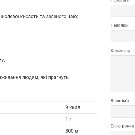
інолевої кислоти та зеленого чаю;
Недоліки
Коментар
у;
вживання людям, які прагнуть
Ваше ім'я
9 ккал
1 г
Електронна
800 мг