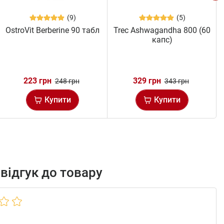
(9)
(5)
OstroVit Berberine 90 табл
Trec Ashwagandha 800 (60
капс)
223 грн
329 грн
248 грн
343 грн
Купити
Купити
відгук до товару