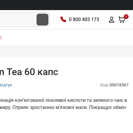
0
0 800 403 173
с
n Tea 60 капс
відгук
Код:
00018567
інація кон’югованої лінолевої кислоти та зеленого чаю в
жиру. Сприяє зростанню м'язової маси. Покращує обмін