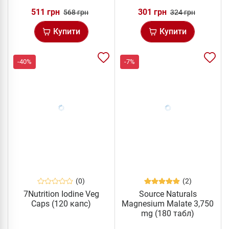
511 грн
301 грн
568 грн
324 грн
Купити
Купити
-40%
-7%
(0)
(2)
7Nutrition Iodine Veg
Source Naturals
Caps (120 капс)
Magnesium Malate 3,750
mg (180 табл)