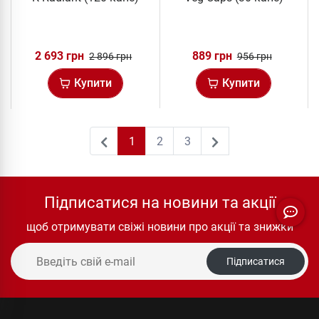
2 693 грн
889 грн
2 896 грн
956 грн
Купити
Купити
1
2
3
2
Підписатися на новини та акції
щоб отримувати свіжі новини про акції та знижки
Підписатися