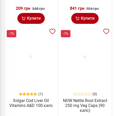
209 грн
841 грн
348 грн
904 грн
Купити
Купити
-7%
-7%
(1)
(0)
Solgar Cod Liver Oil
NOW Nettle Root Extract
Vitamins A&D 100 капс
250 mg Veg Caps (90
капс)