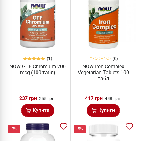
(1)
(0)
NOW GTF Chromium 200
NOW Iron Complex
mcg (100 табл)
Vegetarian Tablets 100
табл
237 грн
417 грн
255 грн
448 грн
Купити
Купити
-7%
-5%