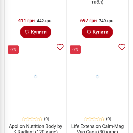
табл)
411 грн
697 грн
442 грн
749 грн
Купити
Купити
-7%
-7%
(0)
(0)
Apollon Nutrition Body by
Life Extension Calm-Mag
K Radiant (120 капс)
Veg Caps (30 капс)