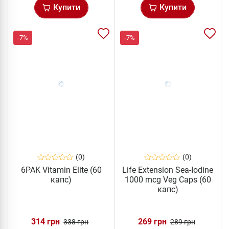
Купити
Купити
-7%
-7%
(0)
(0)
6PAK Vitamin Elite (60
Life Extension Sea-Iodine
капс)
1000 mcg Veg Caps (60
капс)
314 грн
269 грн
338 грн
289 грн