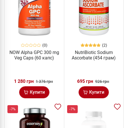
(0)
(2)
NOW Alpha GPC 300 mg
NutriBiotic Sodium
Veg Caps (60 капс)
Ascorbate (454 грам)
1 280 грн
695 грн
1 376 грн
926 грн
Купити
Купити
-7%
-7%