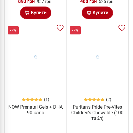
890 грн
488 грн
957 грн
525 грн
Купити
Купити
-7%
-7%
(1)
(2)
NOW Prenatal Gels + DHA
Puritan's Pride Pre-Vites
90 капс
Children's Chewable (100
табл)