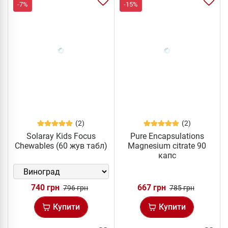
-7%
-15%
(2)
(2)
Solaray Kids Focus
Pure Encapsulations
Chewables (60 жув табл)
Magnesium citrate 90
капс
740 грн
667 грн
796 грн
785 грн
Купити
Купити