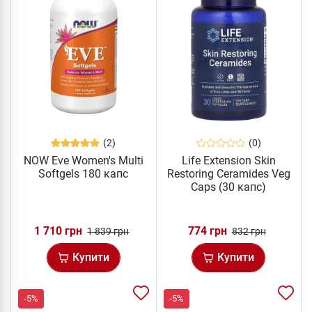
(2)
(0)
NOW Eve Women's Multi
Life Extension Skin
Softgels 180 капс
Restoring Ceramides Veg
Caps (30 капс)
1 710 грн
774 грн
1 839 грн
832 грн
Купити
Купити
-5%
-5%