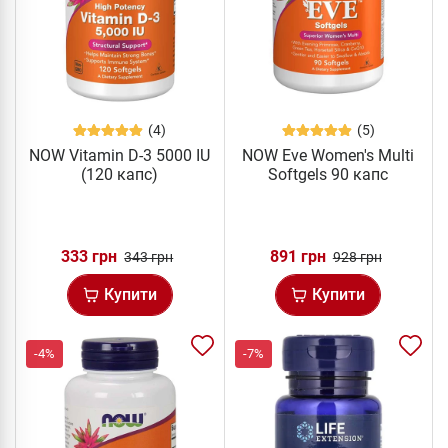
(4)
(5)
NOW Vitamin D-3 5000 IU
NOW Eve Women's Multi
(120 капс)
Softgels 90 капс
333 грн
891 грн
343 грн
928 грн
Купити
Купити
-4%
-7%