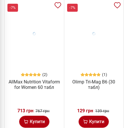
-7%
-7%
(2)
(1)
AllMax Nutrition Vitaform
Olimp Tri-Mag B6 (30
for Women 60 табл
табл)
713 грн
129 грн
767 грн
139 грн
Купити
Купити