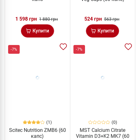
1 598 грн
524 грн
1 880 грн
563 грн
Купити
Купити
-7%
-7%
(1)
(0)
Scitec Nutrition ZMB6 (60
MST Calcium Citrate
капс)
Vitamin D3+K2 MK7 (60