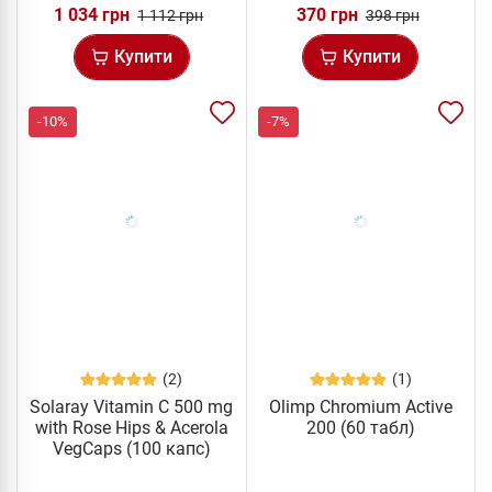
1 034 грн
370 грн
1 112 грн
398 грн
Купити
Купити
-10%
-7%
(2)
(1)
Solaray Vitamin C 500 mg
Olimp Chromium Active
with Rose Hips & Acerola
200 (60 табл)
VegCaps (100 капс)