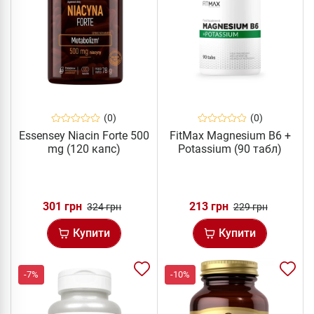
(0)
(0)
Essensey Niacin Forte 500
FitMax Magnesium B6 +
mg (120 капс)
Potassium (90 табл)
301 грн
213 грн
324 грн
229 грн
Купити
Купити
-7%
-10%