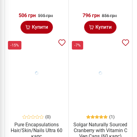
506 грн
796 грн
595 грн
856 грн
Купити
Купити
-15%
-7%
(0)
(1)
Pure Encapsulations
Solgar Naturally Sourced
Hair/Skin/Nails Ultra 60
Cranberry with Vitamin C
капс
Veg Caps (60 капс)