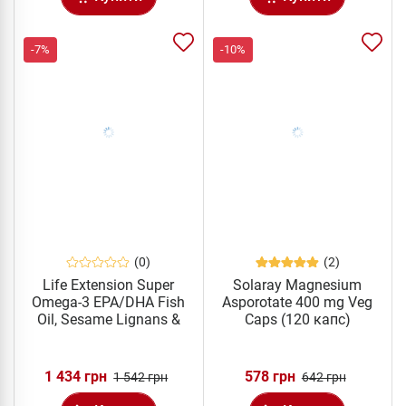
-7%
-10%
(0)
(2)
Life Extension Super
Solaray Magnesium
Omega-3 EPA/DHA Fish
Asporotate 400 mg Veg
Oil, Sesame Lignans &
Caps (120 капс)
Olive Extract Softgels (240
капс)
1 434 грн
578 грн
1 542 грн
642 грн