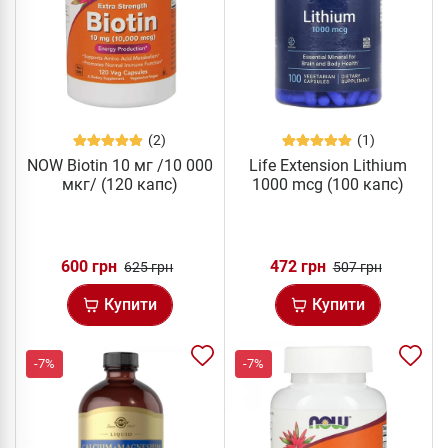
(2)
(1)
NOW Biotin 10 мг /10 000
Life Extension Lithium
мкг/ (120 капс)
1000 mcg (100 капс)
600 грн
472 грн
625 грн
507 грн
Купити
Купити
-7%
-7%