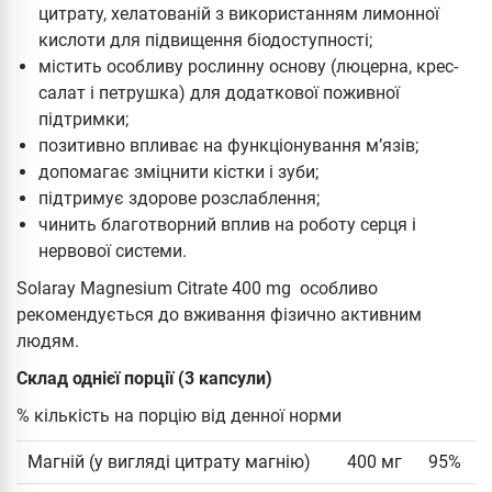
цитрату, хелатованій з використанням лимонної
кислоти для підвищення біодоступності;
містить особливу рослинну основу (люцерна, крес-
салат і петрушка) для додаткової поживної
підтримки;
позитивно впливає на функціонування м’язів;
допомагає зміцнити кістки і зуби;
підтримує здорове розслаблення;
чинить благотворний вплив на роботу серця і
нервової системи.
Solaray Magnesium Citrate 400 mg особливо
рекомендується до вживання фізично активним
людям.
Склад однієї порції (3 капсули)
% кількість на порцію від денної норми
Магній (у вигляді цитрату магнію)
400 мг
95%