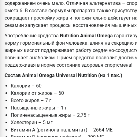
содержанием очень мало. Отличная альтернатива – спор
омега-6. В составе формулы препарата также присутств
сокращает прослойку жира и положительно действует на 
сезамин запускает процессы восстановления мышечных
Употребление средства
Nutrition Animal Omega
гарантиру
норму гормональный фон человека, влияя на секрецию и
жирных кислот поддерживает работу сердечно-сосудист
повышает анаболизм. Прием средства позволит достичь
поддерживая в норме состояние здоровья спортсмена!
Состав Animal Omega Universal Nutrition (на 1 пак.)
Калории – 60
Калории от жиров – 60
Всего жиров – 7 г
Насыщенные жиры – 1 г
Полиненасыщенные жиры – 2,75 г
Холестерин – 5 мг
Витамин A (ретинола пальмитат) – 2664 МЕ