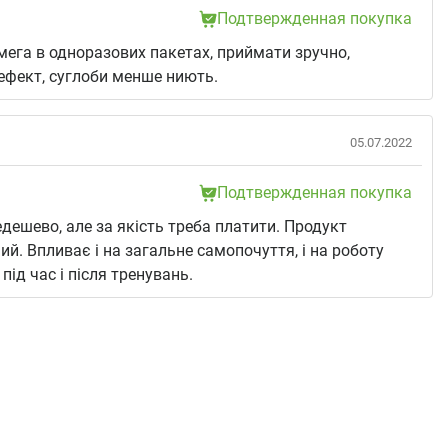
Подтвержденная покупка
ега в одноразових пакетах, приймати зручно,
ефект, суглоби менше ниють.
05.07.2022
Подтвержденная покупка
дешево, але за якість треба платити. Продукт
ий. Впливає і на загальне самопочуття, і на роботу
під час і після тренувань.