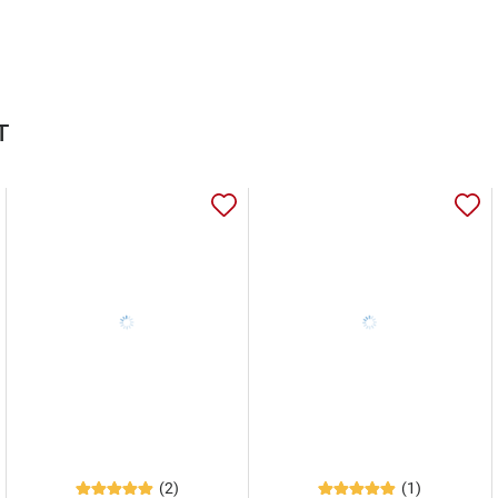
т
(2)
(1)