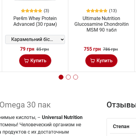
(3)
(13)
Per4m Whey Protein
Ultimate Nutrition
Advanced (30 грам)
Glucosamine Chondroitin
MSM 90 табл
79 грн
755 грн
85 грн
786 грн
Купить
Купить
l Omega 30 пак
Отзывы
енимые кислоты, –
Universal Nutrition
тсмены! Человеческий организм не
Степан
а продуктов с их достаточным