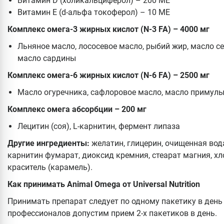
Витамин D (холикальциферол) – 200 МЕ
Витамин Е (d-альфа токоферол) – 10 МЕ
Комплекс омега-3 жирных кислот (N-3 FA) – 4000 мг
Льняное масло, лососевое масло, рыбий жир, масло се
масло сардины
Комплекс омега-6 жирных кислот (N-6 FA) – 2500 мг
Масло огуречника, сафлоровое масло, масло примулы
Комплекс омега абсорбции – 200 мг
Лецитин (соя), L-карнитин, фермент липаза
Другие ингредиенты:
желатин, глицерин, очищенная вод
карнитин фумарат, диоксид кремния, стеарат магния, х
краситель (карамель).
Как принимать Animal Omega от Universal Nutrition
Принимать препарат следует по одному пакетику в день 
профессионалов допустим прием 2-х пакетиков в день.