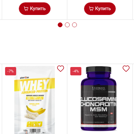
Купить
Купить
-7%
-4%