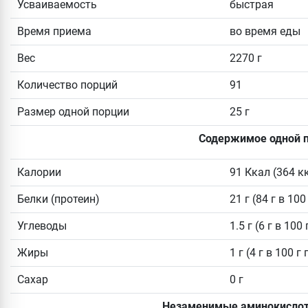
Усваиваемость
быстрая
Время приема
во время еды
Вес
2270 г
Количество порций
91
Размер одной порции
25 г
Содержимое одной 
Калории
91 Ккал (364 к
Белки (протеин)
21 г (84 г в 10
Углеводы
1.5 г (6 г в 10
Жиры
1 г (4 г в 100 
Сахар
0 г
Незаменимые аминокислот