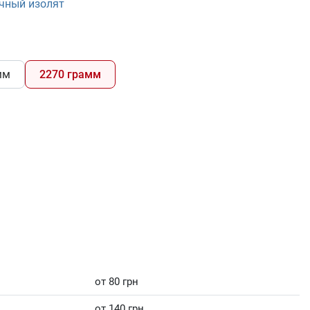
чный изолят
мм
2270 грамм
от 80 грн
от 140 грн