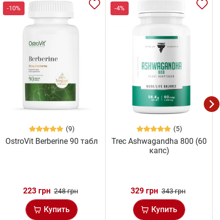
-10%
-4%
(9)
(5)
OstroVit Berberine 90 табл
Trec Ashwagandha 800 (60
капс)
223 грн
329 грн
248 грн
343 грн
Купить
Купить