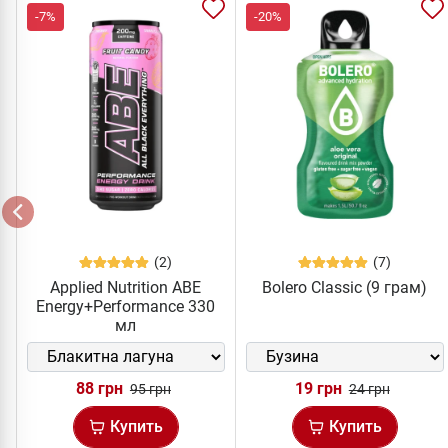
-7%
-20%
(2)
(7)
Applied Nutrition ABE
Bolero Classic (9 грам)
Energy+Performance 330
мл
88 грн
19 грн
95 грн
24 грн
Купить
Купить