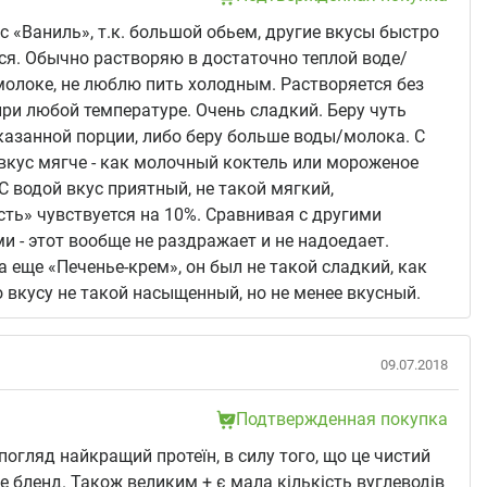
с «Ваниль», т.к. большой обьем, другие вкусы быстро
я. Обычно растворяю в достаточно теплой воде/
олоке, не люблю пить холодным. Растворяется без
ри любой температуре. Очень сладкий. Беру чуть
азанной порции, либо беру больше воды/молока. C
кус мягче - как молочный коктель или мороженое
С водой вкус приятный, не такой мягкий,
ть» чувствуется на 10%. Сравнивая с другими
и - этот вообще не раздражает и не надоедает.
 еще «Печенье-крем», он был не такой сладкий, как
о вкусу не такой насыщенный, но не менее вкусный.
09.07.2018
Подтвержденная покупка
 погляд найкращий протеїн, в силу того, що це чистий
 не бленд. Також великим + є мала кількість вуглеводів