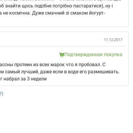
об знайти щось подібне потрібно пастаратися), ну і
на не космічна. Дуже смачний зі смаком йогурт-
11.12.2017
Подтвержденная покупка
ссны протеин из всех марок что я пробовал. С
 самый лучший, даже если в воде его размешивать.
кг набрал за 3 недели
7)