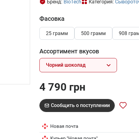
Бренд:
BioTech
Категория:
Сыворото
Фасовка
25 грамм
500 грамм
908 гра
Ассортимент вкусов
Чорний шоколад
4 790 грн
Сообщить о поступлении
Новая почта
Курьер "Новая почта"