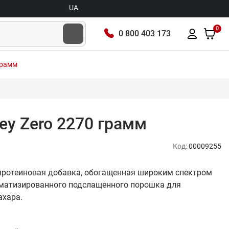
UA
0
0 800 403 173
грамм
ey Zero 2270 грамм
Код:
00009255
- протеиновая добавка, обогащенная широким спектром
матизированного подслащенного порошка для
ахара.