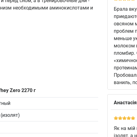
и перед сном, а в тренировочные дни -
рганизм необходимыми аминокислотами и
Брала вку
приедаютс
овсяном м
проблем п
меньше ук
молоком в
пломбир. 
«химичнос
протеинам
Пробовала
ваниль, п
hey Zero 2270 г
Анастасія
тный
(изолят)
Як на мій
ізолят, а