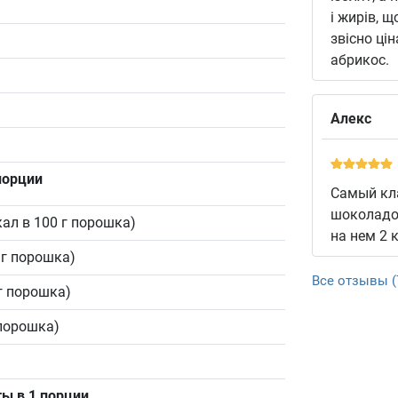
і жирів, щ
звісно ці
абрикос.
Алекс
порции
Самый кла
шоколадом
кал в 100 г порошка)
на нем 2 
0 г порошка)
Все отзывы (
0 г порошка)
г порошка)
ы в 1 порции