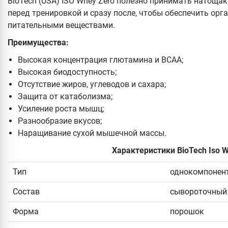
BioTech (USA) ISO Whey Zero полезно принимать натощак 
перед тренировкой и сразу после, чтобы обеспечить о
питательными веществами.
Преимущества:
Высокая концентрация глютамина и ВСАА;
Высокая биодоступность;
Отсутствие жиров, углеводов и сахара;
Защита от катаболизма;
Усиление роста мышц;
Разнообразие вкусов;
Наращивание сухой мышечной массы.
Характеристики BioTech Iso W
Тип
однокомпонен
Состав
сывороточный 
Форма
порошок