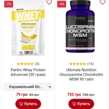
-7%
-4%
(3)
(13)
Per4m Whey Protein
Ultimate Nutrition
Advanced (30 грам)
Glucosamine Chondroitin
MSM 90 табл
79 грн
755 грн
85 грн
786 грн
Купить
Купить