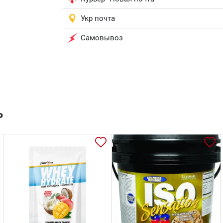
Укр почта
Самовывоз
ь