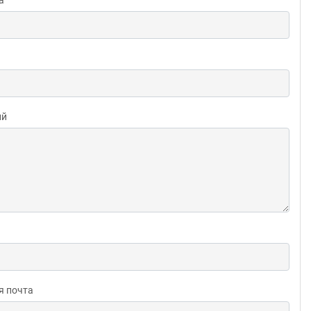
ий
я почта