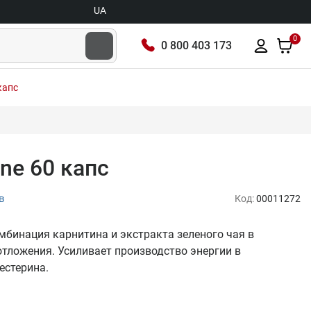
UA
0
0 800 403 173
 капс
ine 60 капс
в
Код:
00011272
омбинация карнитина и экстракта зеленого чая в
тложения. Усиливает производство энергии в
естерина.