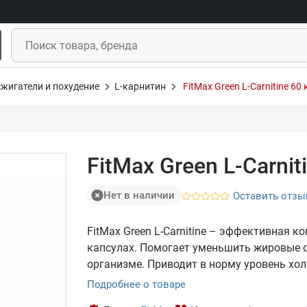
жигатели и похудение
L-карнитин
FitMax Green L-Carnitine 60
FitMax Green L-Carnit
Нет в наличии
Оставить отзы
FitMax Green L-Carnitine – эффективная к
капсулах. Помогает уменьшить жировые о
организме. Приводит в норму уровень хол
Подробнее о товаре