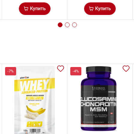
Купить
Купить
-7%
-4%