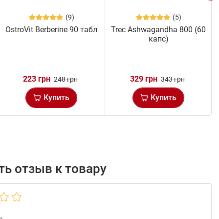
(9)
(5)
OstroVit Berberine 90 табл
Trec Ashwagandha 800 (60
капс)
223 грн
329 грн
248 грн
343 грн
Купить
Купить
ь отзыв к товару
а