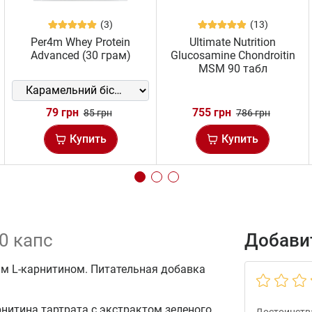
(3)
(13)
Per4m Whey Protein
Ultimate Nutrition
Advanced (30 грам)
Glucosamine Chondroitin
MSM 90 табл
79 грн
755 грн
85 грн
786 грн
Купить
Купить
60 капс
Добавит
м L-карнитином. Питательная добавка
нитина тартрата с экстрактом зеленого
Достоинств