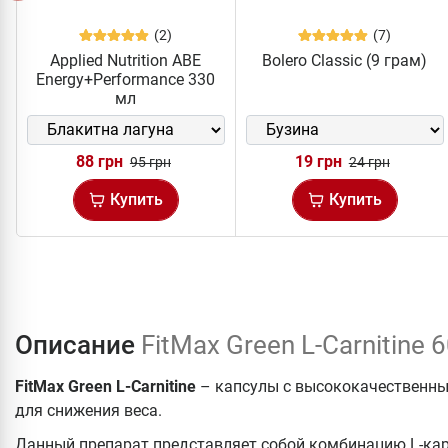
(2)
(7)
Applied Nutrition ABE
Bolero Classic (9 грам)
Energy+Performance 330
мл
88 грн
19 грн
95 грн
24 грн
Купить
Купить
Описание
FitMax Green L-Carnitine 
FitMax Green L-Carnitine
– капсулы с высококачественны
для снижения веса.
Данный препарат представляет собой комбинацию L-кар