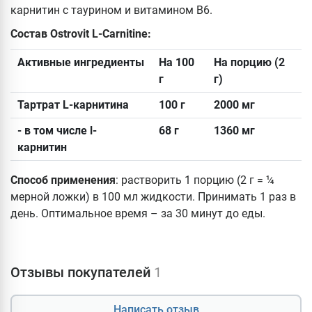
карнитин с таурином и витамином В6.
Состав
Ostrovit L-Carnitine:
Активные ингредиенты
На 100
На порцию (2
г
г)
Тартрат L-карнитина
100 г
2000 мг
- в том числе l-
68 г
1360 мг
карнитин
Способ применения
: растворить 1 порцию (2 г = ¼
мерной ложки) в 100 мл жидкости. Принимать 1 раз в
день. Оптимальное время – за 30 минут до еды.
Отзывы покупателей
1
Написать отзыв