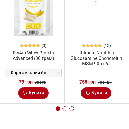
(3)
(13)
Per4m Whey Protein
Ultimate Nutrition
Advanced (30 грам)
Glucosamine Chondroitin
MSM 90 табл
79 грн
755 грн
85 грн
786 грн
Купити
Купити