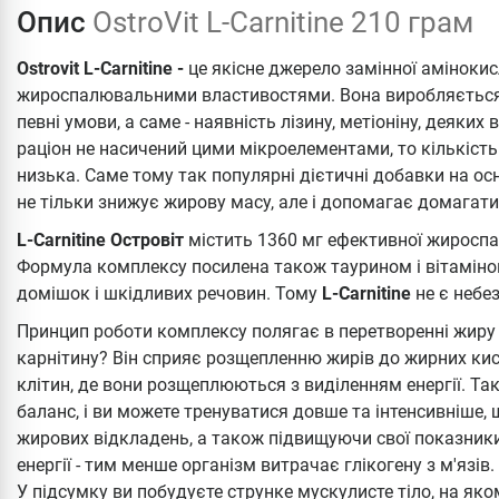
Опис
OstroVit L-Carnitine 210 грам
Ostrovit L-Carnitine -
це якісне джерело замінної амінокис
жироспалювальними властивостями. Вона виробляється о
певні умови, а саме - наявність лізину, метіоніну, деяких
раціон не насичений цими мікроелементами, то кількість 
низька. Саме тому так популярні дієтичні добавки на осно
не тільки знижує жирову масу, але і допомагає домагатис
L-Carnitine Островіт
містить 1360 мг ефективної жироспа
Формула комплексу посилена також таурином і вітаміном В
домішок і шкідливих речовин. Тому
L-Carnitine
не є небе
Принцип роботи комплексу полягає в перетворенні жиру в
карнітину? Він сприяє розщепленню жирів до жирних кисл
клітин, де вони розщеплюються з виділенням енергії. Т
баланс, і ви можете тренуватися довше та інтенсивніше,
жирових відкладень, а також підвищуючи свої показники
енергії - тим менше організм витрачає глікогену з м'язів.
У підсумку ви побудуєте струнке мускулисте тіло, на яко