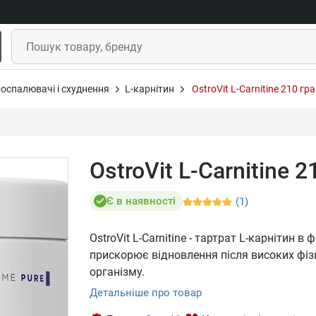
оспалювачі і схуднення
L-карнітин
OstroVit L-Carnitine 210 гр
OstroVit L-Carnitine 
Є в наявності
(1)
OstroVit L-Carnitine - тартрат L-карнітин 
прискорює відновлення після високих фіз
організму.
Детальніше про товар