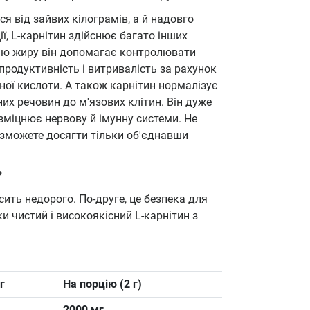
я від зайвих кілограмів, а й надовго
ії, L-карнітин здійснює багато інших
ією жиру він допомагає контролювати
продуктивність і витривалість за рахунок
ної кислоти. А також карнітин нормалізує
их речовин до м'язових клітин. Він дуже
зміцнює нервову й імунну системи. Не
 зможете досягти тільки об'єднавши
?
осить недорого. По-друге, це безпека для
ки чистий і високоякісний L-карнітин з
г
На порцію (2 г)
2000 мг