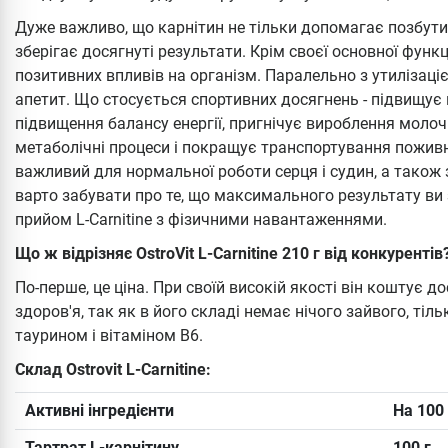
Дуже важливо, що карнітин не тільки допомагає позбутис
зберігає досягнуті результати. Крім своєї основної функц
позитивних впливів на організм. Паралельно з утилізац
апетит. Що стосується спортивних досягнень - підвищує 
підвищення балансу енергії, пригнічує вироблення молоч
метаболічні процеси і покращує транспортування поживн
важливий для нормальної роботи серця і судин, а також 
варто забувати про те, що максимального результату ви
прийом L-Carnitine з фізичними навантаженнями.
Що ж відрізняє OstroVit L-Carnitine 210 г від конкурентів
По-перше, це ціна. При своїй високій якості він коштує д
здоров'я, так як в його складі немає нічого зайвого, тіль
таурином і вітаміном В6.
Склад Ostrovit L-Carnitine:
Активні інгредієнти
На 100 
Тартрат L-карнітину
100 г