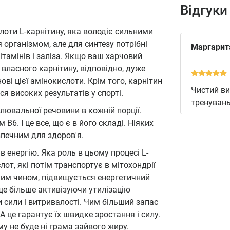
Відгуки
лоти L-карнітину, яка володіє сильними
рганізмом, але для синтезу потрібні
Маргарит
 вітамінів і заліза. Якщо ваш харчовий
власного карнітину, відповідно, дуже
ві цієї амінокислоти. Крім того, карнітин
Чистий ви
я високих результатів у спорті.
тренувань
лювальної речовини в кожній порції.
6. І це все, що є в його складі. Ніяких
зпечним для здоров'я.
 енергію. Яка роль в цьому процесі L-
от, які потім транспортує в мітохондрії
аким чином, підвищується енергетичний
 ще більше активізуючи утилізацію
 сили і витривалості. Чим більший запас
 А це гарантує їх швидке зростання і силу.
му не буде ні грама зайвого жиру.