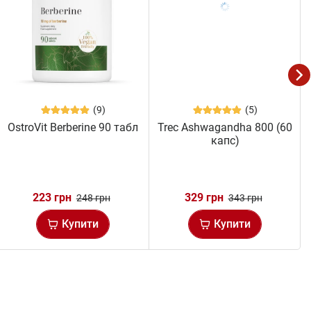
(9)
(5)
OstroVit Berberine 90 табл
Trec Ashwagandha 800 (60
капс)
223 грн
329 грн
248 грн
343 грн
Купити
Купити