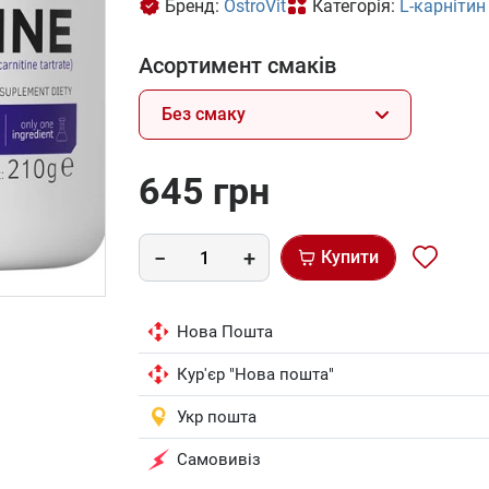
Бренд:
OstroVit
Категорія:
L-карнітин
Асортимент смаків
Без смаку
645 грн
Купити
Нова Пошта
Кур'єр "Нова пошта"
Укр пошта
Самовивіз