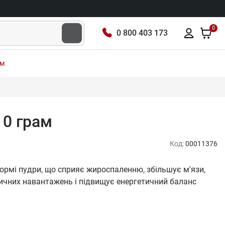
0
0 800 403 173
ам
210 грам
Код:
00011376
в формі пудри, що сприяє жироспаленню, збільшує м'язи,
ичних навантажень і підвищує енергетичний баланс