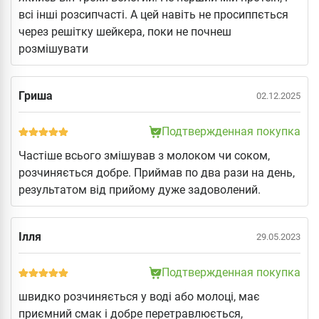
всі інші розсипчасті. А цей навіть не просиппється
через решітку шейкера, поки не почнеш
розмішувати
Гриша
02.12.2025
Подтвержденная покупка
Частіше всього змішував з молоком чи соком,
розчиняється добре. Приймав по два рази на день,
результатом від прийому дуже задоволений.
Ілля
29.05.2023
Подтвержденная покупка
швидко розчиняється у воді або молоці, має
приємний смак і добре перетравлюється,