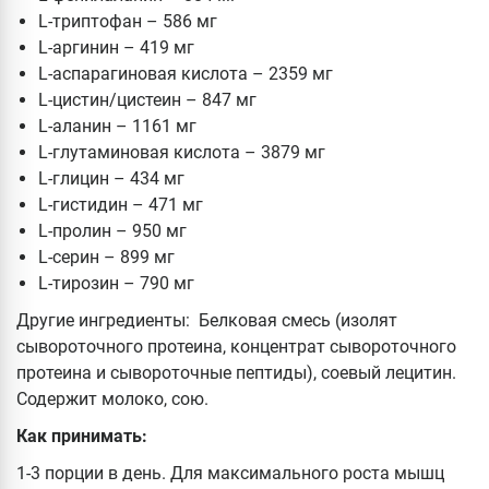
L-триптофан – 586 мг
L-аргинин – 419 мг
L-аспарагиновая кислота – 2359 мг
L-цистин/цистеин – 847 мг
L-аланин – 1161 мг
L-глутаминовая кислота – 3879 мг
L-глицин – 434 мг
L-гистидин – 471 мг
L-пролин – 950 мг
L-серин – 899 мг
L-тирозин – 790 мг
Другие ингредиенты: Белковая смесь (изолят
сывороточного протеина, концентрат сывороточного
протеина и сывороточные пептиды), соевый лецитин.
Содержит молоко, сою.
Как принимать:
1-3 порции в день. Для максимального роста мышц