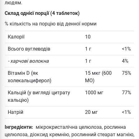
людям.
Склад однієї порції (4 таблеток)
% кількість на порцію від денної норми
Калорії
10
Всього вуглеводів
1 г
<1%
- харчові волокна
1 г
4%
Вітамін D (як
15 мкг (600
75%
холекальциферол)
МО)
Кальцій (у вигляді цитрату
1000 мг
77%
кальцію)
Натрій
20 мг
<1%
Інгредієнти:
мікрокристалічна целюлоза, рослинна
целюлоза, діоксид кремнію, рослинний стеарат магнію,