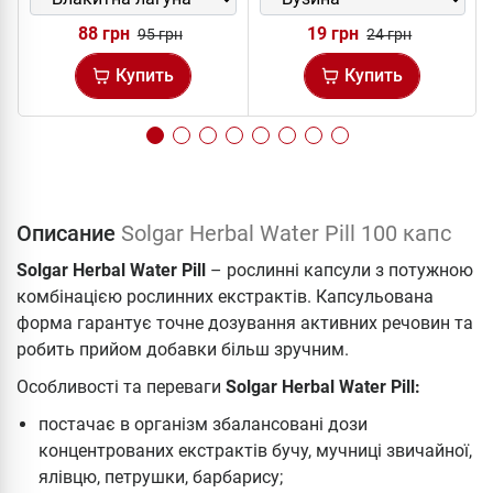
88 грн
19 грн
95 грн
24 грн
Купить
Купить
Описание
Solgar Herbal Water Pill 100 капс
Solgar Herbal Water Pill
– рослинні капсули з потужною
комбінацією рослинних екстрактів. Капсульована
форма гарантує точне дозування активних речовин та
робить прийом добавки більш зручним.
Особливості та переваги
Solgar Herbal Water Pill:
постачає в організм збалансовані дози
концентрованих екстрактів бучу, мучниці звичайної,
ялівцю, петрушки, барбарису;