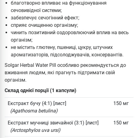
благотворно впливає на функціонування
сечовивідної системи;
забезпечує сечогінний ефект;
сприяє очищенню організму;
чинить позитивний оздоровлюючий вплив на весь
організм;
не містить глютену, пшениці, цукру, штучних
ароматизаторів, підсолоджувачів, консервантів.
Solgar Herbal Water Pill особливо рекомендується до
вживання людям, які прагнуть підтримати свій
організм.
Склад однієї порції (1 капсули)
Екстракт бучу (4:1) [лист]
150 мг
(Agathosma betulina)
Екстракт мучниці звичайної (3:1) [лист]
150 мг
(Arctosphylos uva ursi)