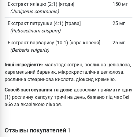
Екстракт ялівцю (2:1) [ягоди]
150 мг
(Juniperus communis)
Екстракт петрушки (4:1) [трава]
25 мг
(Petroselinum crispum)
Екстракт барбарису (10:1) [кора кореня]
25 мг
(Berberis vulgaris)
Інші інгредієнти:
мальтодекстрин, рослинна целюлоза,
карамельний барвник, мікрокристалічна целюлоза,
рослинна стеаринова кислота, діоксид кремнію.
Спосіб застосування та дози:
дорослим приймати одну
(1) рослинну капсулу тричі на день, бажано під час їжі
або за вказівкою лікаря.
Отзывы покупателей
1