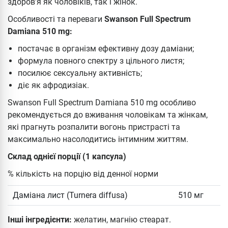
здоров’я як чоловіків, так і жінок.
Особливості та переваги
Swanson Full Spectrum
Damiana 510 mg:
постачає в організм ефективну дозу даміани;
формула повного спектру з цільного листя;
посилює сексуальну активність;
діє як афродизіак.
Swanson Full Spectrum Damiana 510 mg особливо
рекомендується до вживання чоловікам та жінкам,
які прагнуть розпалити вогонь пристрасті та
максимально насолодитись інтимним життям.
Склад однієї порції (1 капсула)
% кількість на порцію від денної норми
Даміана лист (Turnera diffusa)
510 мг
Інші інгредієнти:
желатин, магнію стеарат.