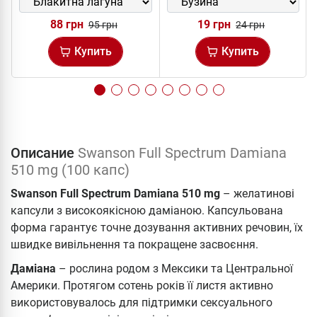
88 грн
19 грн
95 грн
24 грн
Купить
Купить
Описание
Swanson Full Spectrum Damiana
510 mg (100 капс)
Swanson Full Spectrum Damiana 510 mg
– желатинові
капсули з високоякісною даміаною. Капсульована
форма гарантує точне дозування активних речовин, їх
швидке вивільнення та покращене засвоєння.
Даміана
– рослина родом з Мексики та Центральної
Америки. Протягом сотень років її листя активно
використовувалось для підтримки сексуального